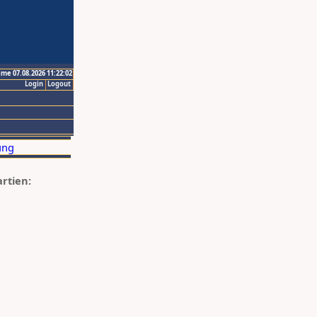
ime 07.08.2026 11:22:02
Login
Logout
artien: