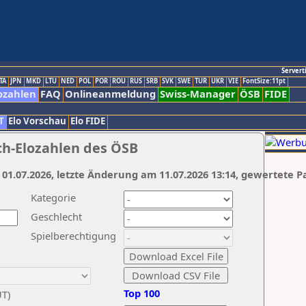
Servert
TA
JPN
MKD
LTU
NED
POL
POR
ROU
RUS
SRB
SVK
SWE
TUR
UKR
VIE
FontSize:11pt
ozahlen
FAQ
Onlineanmeldung
Swiss-Manager
ÖSB
FIDE
T
Elo Vorschau
Elo FIDE
ch-Elozahlen des ÖSB
 01.07.2026, letzte Änderung am 11.07.2026 13:14, gewertete P
Kategorie
Geschlecht
Spielberechtigung
Top 100
UT)