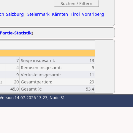
ch
Salzburg
Steiermark
Kärnten
Tirol
Vorarlberg
Partie-Statistik
)
7
Siege insgesamt:
13
4
Remisen insgesamt:
5
9
Verluste insgesamt:
11
z:
20
Gesamtpartien:
29
45,0
Gesamt %:
53,4
-Version 14.07.2026 13:23, Node S1