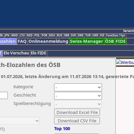
Servert
TA
JPN
MKD
LTU
NED
POL
POR
ROU
RUS
SRB
SVK
SWE
TUR
UKR
VIE
FontSize:11pt
ozahlen
FAQ
Onlineanmeldung
Swiss-Manager
ÖSB
FIDE
T
Elo Vorschau
Elo FIDE
ch-Elozahlen des ÖSB
 01.07.2026, letzte Änderung am 11.07.2026 13:14, gewertete P
Kategorie
Geschlecht
Spielberechtigung
Top 100
UT)