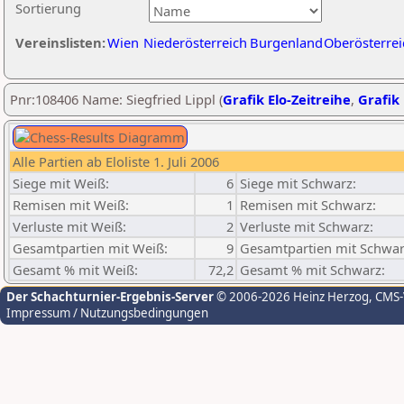
Sortierung
Vereinslisten:
Wien
Niederösterreich
Burgenland
Oberösterrei
Pnr:108406 Name: Siegfried Lippl (
Grafik Elo-Zeitreihe
,
Grafik 
Alle Partien ab Eloliste 1. Juli 2006
Siege mit Weiß:
6
Siege mit Schwarz:
Remisen mit Weiß:
1
Remisen mit Schwarz:
Verluste mit Weiß:
2
Verluste mit Schwarz:
Gesamtpartien mit Weiß:
9
Gesamtpartien mit Schwar
Gesamt % mit Weiß:
72,2
Gesamt % mit Schwarz:
Der Schachturnier-Ergebnis-Server
© 2006-2026 Heinz Herzog
, CMS
Impressum / Nutzungsbedingungen