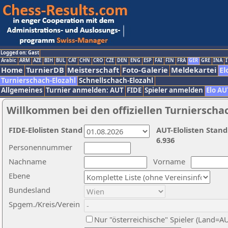
Logged on: Gast
Arabic
ARM
AZE
BIH
BUL
CAT
CHN
CRO
CZE
DEN
ENG
ESP
FAI
FIN
FRA
GER
GRE
INA
I
Home
TurnierDB
Meisterschaft
Foto-Galerie
Meldekartei
El
Turnierschach-Elozahl
Schnellschach-Elozahl
Allgemeines
Turnier anmelden: AUT
FIDE
Spieler anmelden
Elo AU
Willkommen bei den offiziellen Turnierscha
FIDE-Elolisten Stand
AUT-Elolisten Stand
6.936
Personennummer
Nachname
Vorname
Ebene
Bundesland
Spgem./Kreis/Verein
Nur "österreichische" Spieler (Land=A