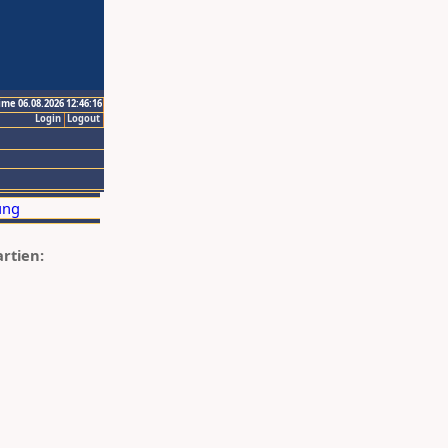
ime 06.08.2026 12:46:16
Login
Logout
artien: