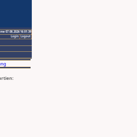
ime 07.08.2026 16:01:39
Login
Logout
artien: