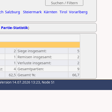
ch
Salzburg
Steiermark
Kärnten
Tirol
Vorarlberg
 Partie-Statistik
)
2
Siege insgesamt:
5
1
Remisen insgesamt:
2
1
Verluste insgesamt:
2
z:
4
Gesamtpartien:
9
62,5
Gesamt %:
66,7
-Version 14.07.2026 13:23, Node S1