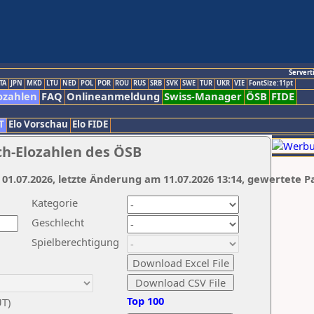
Servert
TA
JPN
MKD
LTU
NED
POL
POR
ROU
RUS
SRB
SVK
SWE
TUR
UKR
VIE
FontSize:11pt
ozahlen
FAQ
Onlineanmeldung
Swiss-Manager
ÖSB
FIDE
T
Elo Vorschau
Elo FIDE
ch-Elozahlen des ÖSB
 01.07.2026, letzte Änderung am 11.07.2026 13:14, gewertete P
Kategorie
Geschlecht
Spielberechtigung
Top 100
UT)