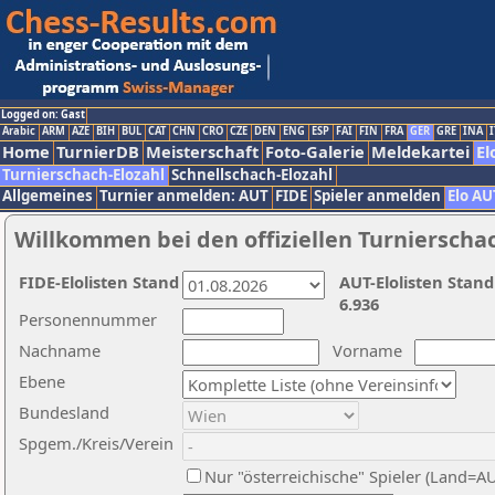
Logged on: Gast
Arabic
ARM
AZE
BIH
BUL
CAT
CHN
CRO
CZE
DEN
ENG
ESP
FAI
FIN
FRA
GER
GRE
INA
I
Home
TurnierDB
Meisterschaft
Foto-Galerie
Meldekartei
El
Turnierschach-Elozahl
Schnellschach-Elozahl
Allgemeines
Turnier anmelden: AUT
FIDE
Spieler anmelden
Elo AU
Willkommen bei den offiziellen Turnierscha
FIDE-Elolisten Stand
AUT-Elolisten Stand
6.936
Personennummer
Nachname
Vorname
Ebene
Bundesland
Spgem./Kreis/Verein
Nur "österreichische" Spieler (Land=A