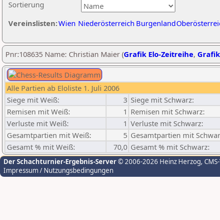
Sortierung
Vereinslisten:
Wien
Niederösterreich
Burgenland
Oberösterrei
Pnr:108635 Name: Christian Maier (
Grafik Elo-Zeitreihe
,
Grafik
Alle Partien ab Eloliste 1. Juli 2006
Siege mit Weiß:
3
Siege mit Schwarz:
Remisen mit Weiß:
1
Remisen mit Schwarz:
Verluste mit Weiß:
1
Verluste mit Schwarz:
Gesamtpartien mit Weiß:
5
Gesamtpartien mit Schwar
Gesamt % mit Weiß:
70,0
Gesamt % mit Schwarz:
Der Schachturnier-Ergebnis-Server
© 2006-2026 Heinz Herzog
, CMS
Impressum / Nutzungsbedingungen