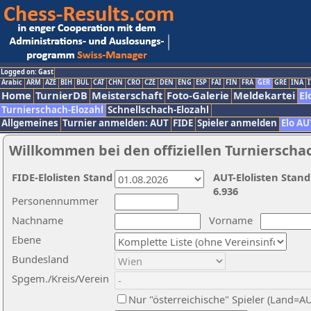
Logged on: Gast
Arabic
ARM
AZE
BIH
BUL
CAT
CHN
CRO
CZE
DEN
ENG
ESP
FAI
FIN
FRA
GER
GRE
INA
I
Home
TurnierDB
Meisterschaft
Foto-Galerie
Meldekartei
El
Turnierschach-Elozahl
Schnellschach-Elozahl
Allgemeines
Turnier anmelden: AUT
FIDE
Spieler anmelden
Elo AU
Willkommen bei den offiziellen Turnierscha
FIDE-Elolisten Stand
AUT-Elolisten Stand
6.936
Personennummer
Nachname
Vorname
Ebene
Bundesland
Spgem./Kreis/Verein
Nur "österreichische" Spieler (Land=A