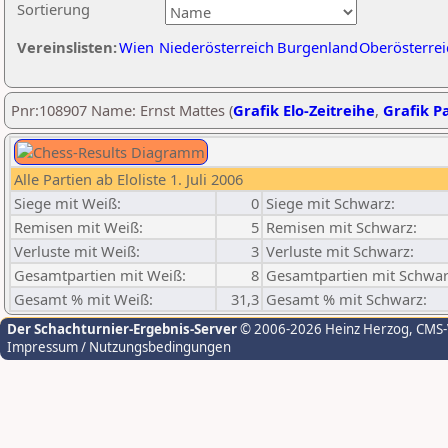
Sortierung
Vereinslisten:
Wien
Niederösterreich
Burgenland
Oberösterrei
Pnr:108907 Name: Ernst Mattes (
Grafik Elo-Zeitreihe
,
Grafik Pa
Alle Partien ab Eloliste 1. Juli 2006
Siege mit Weiß:
0
Siege mit Schwarz:
Remisen mit Weiß:
5
Remisen mit Schwarz:
Verluste mit Weiß:
3
Verluste mit Schwarz:
Gesamtpartien mit Weiß:
8
Gesamtpartien mit Schwar
Gesamt % mit Weiß:
31,3
Gesamt % mit Schwarz:
Der Schachturnier-Ergebnis-Server
© 2006-2026 Heinz Herzog
, CMS
Impressum / Nutzungsbedingungen