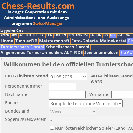
Logged on: Gast
Arabic
ARM
AZE
BIH
BUL
CAT
CHN
CRO
CZE
DEN
ENG
ESP
FAI
FIN
FRA
GER
GRE
INA
I
Home
TurnierDB
Meisterschaft
Foto-Galerie
Meldekartei
El
Turnierschach-Elozahl
Schnellschach-Elozahl
Allgemeines
Turnier anmelden: AUT
FIDE
Spieler anmelden
Elo AU
Willkommen bei den offiziellen Turnierscha
FIDE-Elolisten Stand
AUT-Elolisten Stand
6.936
Personennummer
Nachname
Vorname
Ebene
Bundesland
Spgem./Kreis/Verein
Nur "österreichische" Spieler (Land=A