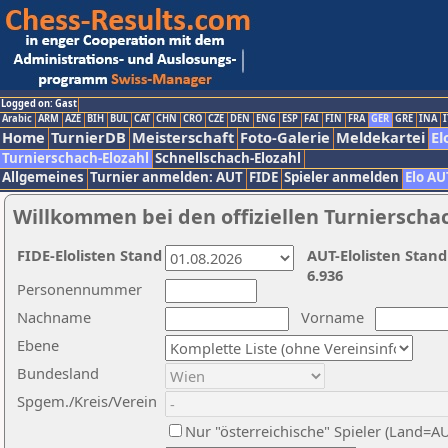
Logged on: Gast
Arabic
ARM
AZE
BIH
BUL
CAT
CHN
CRO
CZE
DEN
ENG
ESP
FAI
FIN
FRA
GER
GRE
INA
I
Home
TurnierDB
Meisterschaft
Foto-Galerie
Meldekartei
El
Turnierschach-Elozahl
Schnellschach-Elozahl
Allgemeines
Turnier anmelden: AUT
FIDE
Spieler anmelden
Elo AU
Willkommen bei den offiziellen Turnierscha
FIDE-Elolisten Stand
AUT-Elolisten Stand
6.936
Personennummer
Nachname
Vorname
Ebene
Bundesland
Spgem./Kreis/Verein
Nur "österreichische" Spieler (Land=A