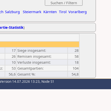
ch
Salzburg
Steiermark
Kärnten
Tirol
Vorarlberg
rtie-Statistik
)
17
Siege insgesamt:
28
26
Remisen insgesamt:
58
10
Verluste insgesamt:
18
z:
53
Gesamtpartien:
104
56,6
Gesamt %:
54,8
-Version 14.07.2026 13:23, Node S1