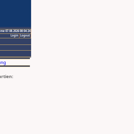
ime 07.08.2026 08:04:24
Login
Logout
artien: