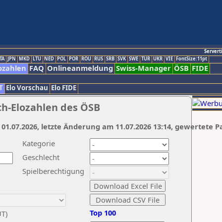
Servert
TA
JPN
MKD
LTU
NED
POL
POR
ROU
RUS
SRB
SVK
SWE
TUR
UKR
VIE
FontSize:11pt
ozahlen
FAQ
Onlineanmeldung
Swiss-Manager
ÖSB
FIDE
T
Elo Vorschau
Elo FIDE
ch-Elozahlen des ÖSB
 01.07.2026, letzte Änderung am 11.07.2026 13:14, gewertete P
Kategorie
Geschlecht
Spielberechtigung
Top 100
UT)