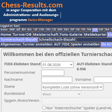
Logged on: Gast
Arabic
ARM
AZE
BIH
BUL
CAT
CHN
CRO
CZE
DEN
ENG
ESP
FAI
FIN
FRA
GER
GRE
INA
I
Home
TurnierDB
Meisterschaft
Foto-Galerie
Meldekartei
El
Turnierschach-Elozahl
Schnellschach-Elozahl
Allgemeines
Turnier anmelden: AUT
FIDE
Spieler anmelden
Elo AU
Willkommen bei den offiziellen Turnierscha
FIDE-Elolisten Stand
AUT-Elolisten Stand
6.936
Personennummer
Nachname
Vorname
Ebene
Bundesland
Spgem./Kreis/Verein
Nur "österreichische" Spieler (Land=A