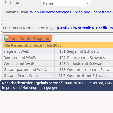
Sortierung
Vereinslisten:
Wien
Niederösterreich
Burgenland
Oberösterrei
Pnr:108976 Name: Peter Mayer (
Grafik Elo-Zeitreihe
,
Grafik Pa
Alle Partien ab Eloliste 1. Juli 2006
Siege mit Weiß:
151
Siege mit Schwarz:
Remisen mit Weiß:
109
Remisen mit Schwarz:
Verluste mit Weiß:
123
Verluste mit Schwarz:
Gesamtpartien mit Weiß:
383
Gesamtpartien mit Schwar
Gesamt % mit Weiß:
53,7
Gesamt % mit Schwarz:
Der Schachturnier-Ergebnis-Server
© 2006-2026 Heinz Herzog
, CMS
Impressum / Nutzungsbedingungen