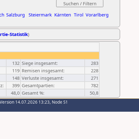
ch
Salzburg
Steiermark
Kärnten
Tirol
Vorarlberg
rtie-Statistik
)
132
Siege insgesamt:
283
119
Remisen insgesamt:
228
148
Verluste insgesamt:
271
z:
399
Gesamtpartien:
782
48,0
Gesamt %:
50,8
-Version 14.07.2026 13:23, Node S1