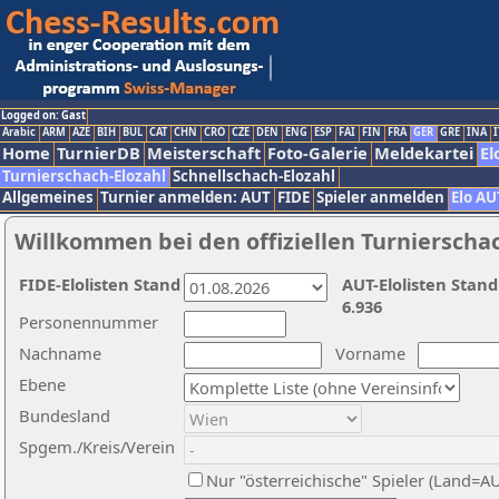
Logged on: Gast
Arabic
ARM
AZE
BIH
BUL
CAT
CHN
CRO
CZE
DEN
ENG
ESP
FAI
FIN
FRA
GER
GRE
INA
I
Home
TurnierDB
Meisterschaft
Foto-Galerie
Meldekartei
El
Turnierschach-Elozahl
Schnellschach-Elozahl
Allgemeines
Turnier anmelden: AUT
FIDE
Spieler anmelden
Elo AU
Willkommen bei den offiziellen Turnierscha
FIDE-Elolisten Stand
AUT-Elolisten Stand
6.936
Personennummer
Nachname
Vorname
Ebene
Bundesland
Spgem./Kreis/Verein
Nur "österreichische" Spieler (Land=A