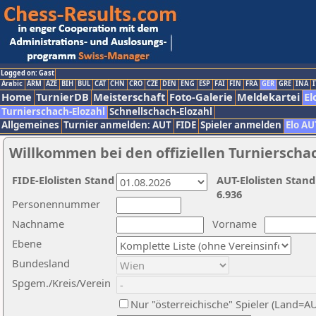
Logged on: Gast
Arabic
ARM
AZE
BIH
BUL
CAT
CHN
CRO
CZE
DEN
ENG
ESP
FAI
FIN
FRA
GER
GRE
INA
I
Home
TurnierDB
Meisterschaft
Foto-Galerie
Meldekartei
El
Turnierschach-Elozahl
Schnellschach-Elozahl
Allgemeines
Turnier anmelden: AUT
FIDE
Spieler anmelden
Elo AU
Willkommen bei den offiziellen Turnierscha
FIDE-Elolisten Stand
AUT-Elolisten Stand
6.936
Personennummer
Nachname
Vorname
Ebene
Bundesland
Spgem./Kreis/Verein
Nur "österreichische" Spieler (Land=A