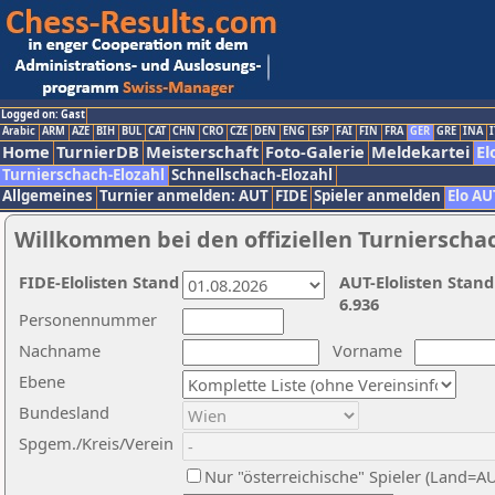
Logged on: Gast
Arabic
ARM
AZE
BIH
BUL
CAT
CHN
CRO
CZE
DEN
ENG
ESP
FAI
FIN
FRA
GER
GRE
INA
I
Home
TurnierDB
Meisterschaft
Foto-Galerie
Meldekartei
El
Turnierschach-Elozahl
Schnellschach-Elozahl
Allgemeines
Turnier anmelden: AUT
FIDE
Spieler anmelden
Elo AU
Willkommen bei den offiziellen Turnierscha
FIDE-Elolisten Stand
AUT-Elolisten Stand
6.936
Personennummer
Nachname
Vorname
Ebene
Bundesland
Spgem./Kreis/Verein
Nur "österreichische" Spieler (Land=A