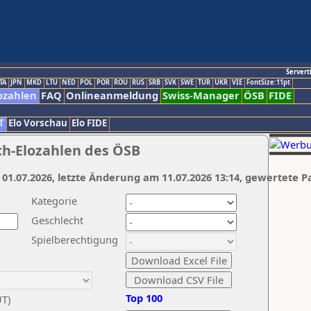
Servert
TA
JPN
MKD
LTU
NED
POL
POR
ROU
RUS
SRB
SVK
SWE
TUR
UKR
VIE
FontSize:11pt
ozahlen
FAQ
Onlineanmeldung
Swiss-Manager
ÖSB
FIDE
T
Elo Vorschau
Elo FIDE
ch-Elozahlen des ÖSB
 01.07.2026, letzte Änderung am 11.07.2026 13:14, gewertete P
Kategorie
Geschlecht
Spielberechtigung
Top 100
UT)