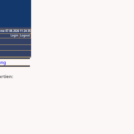
ime 07.08.2026 11:24:35
Login
Logout
artien: