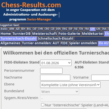
Logged on: Gast
Arabic
ARM
AZE
BIH
BUL
CAT
CHN
CRO
CZE
DEN
ENG
ESP
FAI
FIN
FRA
GER
GRE
INA
I
Home
TurnierDB
Meisterschaft
Foto-Galerie
Meldekartei
El
Turnierschach-Elozahl
Schnellschach-Elozahl
Allgemeines
Turnier anmelden: AUT
FIDE
Spieler anmelden
Elo AU
Willkommen bei den offiziellen Turnierscha
FIDE-Elolisten Stand
AUT-Elolisten Stand
6.936
Personennummer
Nachname
Vorname
Ebene
Bundesland
Spgem./Kreis/Verein
Nur "österreichische" Spieler (Land=A