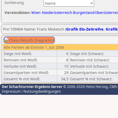
Sortierung
Vereinslisten:
Wien
Niederösterreich
Burgenland
Oberösterrei
Pnr:109404 Name: Franz Mokesch (
Grafik Elo-Zeitreihe
,
Grafik
Alle Partien ab Eloliste 1. Juli 2006
Siege mit Weiß:
6
Siege mit Schwarz:
Remisen mit Weiß:
8
Remisen mit Schwarz:
Verluste mit Weiß:
15
Verluste mit Schwarz:
Gesamtpartien mit Weiß:
29
Gesamtpartien mit Schwar
Gesamt % mit Weiß:
34,5
Gesamt % mit Schwarz:
Der Schachturnier-Ergebnis-Server
© 2006-2026 Heinz Herzog
, CMS
Impressum / Nutzungsbedingungen