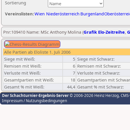
Sortierung
Vereinslisten:
Wien
Niederösterreich
Burgenland
Oberösterrei
Pnr:109410 Name: MSc Anthony Molina (
Grafik Elo-Zeitreihe
,
G
Alle Partien ab Eloliste 1. Juli 2006
Siege mit Weiß:
5
Siege mit Schwarz:
Remisen mit Weiß:
6
Remisen mit Schwarz:
Verluste mit Weiß:
7
Verluste mit Schwarz:
Gesamtpartien mit Weiß:
18
Gesamtpartien mit Schwar
Gesamt % mit Weiß:
44,4
Gesamt % mit Schwarz:
Der Schachturnier-Ergebnis-Server
© 2006-2026 Heinz Herzog
, CMS
Impressum / Nutzungsbedingungen