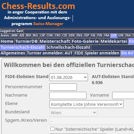
Logged on: Gast
Arabic
ARM
AZE
BIH
BUL
CAT
CHN
CRO
CZE
DEN
ENG
ESP
FAI
FIN
FRA
GER
GRE
INA
I
Home
TurnierDB
Meisterschaft
Foto-Galerie
Meldekartei
El
Turnierschach-Elozahl
Schnellschach-Elozahl
Allgemeines
Turnier anmelden: AUT
FIDE
Spieler anmelden
Elo AU
Willkommen bei den offiziellen Turnierscha
FIDE-Elolisten Stand
AUT-Elolisten Stand
6.936
Personennummer
Nachname
Vorname
Ebene
Bundesland
Spgem./Kreis/Verein
Nur "österreichische" Spieler (Land=A