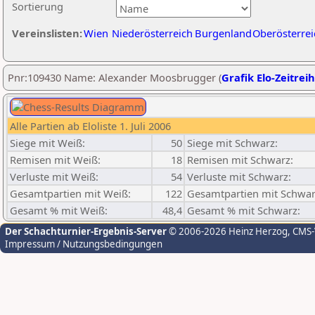
Sortierung
Vereinslisten:
Wien
Niederösterreich
Burgenland
Oberösterrei
Pnr:109430 Name: Alexander Moosbrugger (
Grafik Elo-Zeitrei
Alle Partien ab Eloliste 1. Juli 2006
Siege mit Weiß:
50
Siege mit Schwarz:
Remisen mit Weiß:
18
Remisen mit Schwarz:
Verluste mit Weiß:
54
Verluste mit Schwarz:
Gesamtpartien mit Weiß:
122
Gesamtpartien mit Schwar
Gesamt % mit Weiß:
48,4
Gesamt % mit Schwarz:
Der Schachturnier-Ergebnis-Server
© 2006-2026 Heinz Herzog
, CMS
Impressum / Nutzungsbedingungen