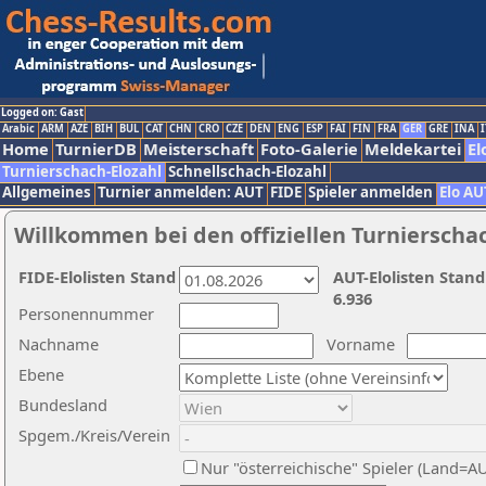
Logged on: Gast
Arabic
ARM
AZE
BIH
BUL
CAT
CHN
CRO
CZE
DEN
ENG
ESP
FAI
FIN
FRA
GER
GRE
INA
I
Home
TurnierDB
Meisterschaft
Foto-Galerie
Meldekartei
El
Turnierschach-Elozahl
Schnellschach-Elozahl
Allgemeines
Turnier anmelden: AUT
FIDE
Spieler anmelden
Elo AU
Willkommen bei den offiziellen Turnierscha
FIDE-Elolisten Stand
AUT-Elolisten Stand
6.936
Personennummer
Nachname
Vorname
Ebene
Bundesland
Spgem./Kreis/Verein
Nur "österreichische" Spieler (Land=A