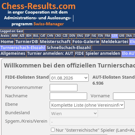
Logged on: Gast
Arabic
ARM
AZE
BIH
BUL
CAT
CHN
CRO
CZE
DEN
ENG
ESP
FAI
FIN
FRA
GER
GRE
INA
I
Home
TurnierDB
Meisterschaft
Foto-Galerie
Meldekartei
El
Turnierschach-Elozahl
Schnellschach-Elozahl
Allgemeines
Turnier anmelden: AUT
FIDE
Spieler anmelden
Elo AU
Willkommen bei den offiziellen Turnierscha
FIDE-Elolisten Stand
AUT-Elolisten Stand
6.936
Personennummer
Nachname
Vorname
Ebene
Bundesland
Spgem./Kreis/Verein
Nur "österreichische" Spieler (Land=A