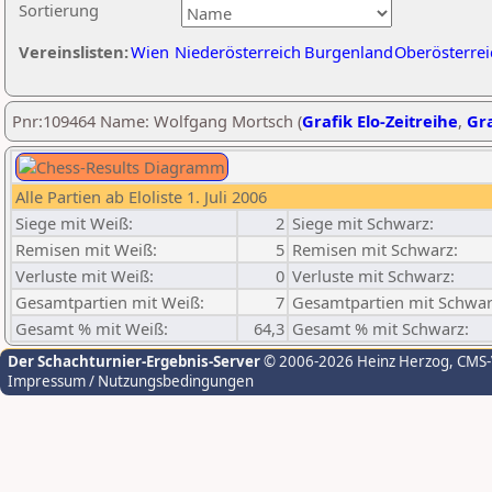
Sortierung
Vereinslisten:
Wien
Niederösterreich
Burgenland
Oberösterrei
Pnr:109464 Name: Wolfgang Mortsch (
Grafik Elo-Zeitreihe
,
Gra
Alle Partien ab Eloliste 1. Juli 2006
Siege mit Weiß:
2
Siege mit Schwarz:
Remisen mit Weiß:
5
Remisen mit Schwarz:
Verluste mit Weiß:
0
Verluste mit Schwarz:
Gesamtpartien mit Weiß:
7
Gesamtpartien mit Schwar
Gesamt % mit Weiß:
64,3
Gesamt % mit Schwarz:
Der Schachturnier-Ergebnis-Server
© 2006-2026 Heinz Herzog
, CMS
Impressum / Nutzungsbedingungen