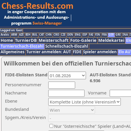
Logged on: Gast
Arabic
ARM
AZE
BIH
BUL
CAT
CHN
CRO
CZE
DEN
ENG
ESP
FAI
FIN
FRA
GER
GRE
INA
I
Home
TurnierDB
Meisterschaft
Foto-Galerie
Meldekartei
El
Turnierschach-Elozahl
Schnellschach-Elozahl
Allgemeines
Turnier anmelden: AUT
FIDE
Spieler anmelden
Elo AU
Willkommen bei den offiziellen Turnierscha
FIDE-Elolisten Stand
AUT-Elolisten Stand
6.936
Personennummer
Nachname
Vorname
Ebene
Bundesland
Spgem./Kreis/Verein
Nur "österreichische" Spieler (Land=A