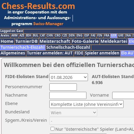
Logged on: Gast
Arabic
ARM
AZE
BIH
BUL
CAT
CHN
CRO
CZE
DEN
ENG
ESP
FAI
FIN
FRA
GER
GRE
INA
I
Home
TurnierDB
Meisterschaft
Foto-Galerie
Meldekartei
El
Turnierschach-Elozahl
Schnellschach-Elozahl
Allgemeines
Turnier anmelden: AUT
FIDE
Spieler anmelden
Elo AU
Willkommen bei den offiziellen Turnierscha
FIDE-Elolisten Stand
AUT-Elolisten Stand
6.936
Personennummer
Nachname
Vorname
Ebene
Bundesland
Spgem./Kreis/Verein
Nur "österreichische" Spieler (Land=A