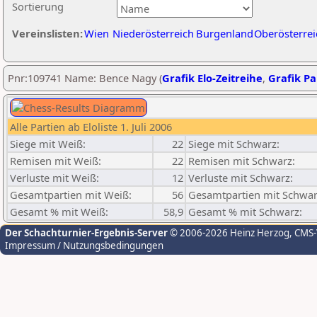
Sortierung
Vereinslisten:
Wien
Niederösterreich
Burgenland
Oberösterrei
Pnr:109741 Name: Bence Nagy (
Grafik Elo-Zeitreihe
,
Grafik Par
Alle Partien ab Eloliste 1. Juli 2006
Siege mit Weiß:
22
Siege mit Schwarz:
Remisen mit Weiß:
22
Remisen mit Schwarz:
Verluste mit Weiß:
12
Verluste mit Schwarz:
Gesamtpartien mit Weiß:
56
Gesamtpartien mit Schwar
Gesamt % mit Weiß:
58,9
Gesamt % mit Schwarz:
Der Schachturnier-Ergebnis-Server
© 2006-2026 Heinz Herzog
, CMS
Impressum / Nutzungsbedingungen