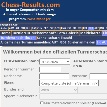
Logged on: Gast
Arabic
ARM
AZE
BIH
BUL
CAT
CHN
CRO
CZE
DEN
ENG
ESP
FAI
FIN
FRA
GER
GRE
INA
I
Home
TurnierDB
Meisterschaft
Foto-Galerie
Meldekartei
El
Turnierschach-Elozahl
Schnellschach-Elozahl
Allgemeines
Turnier anmelden: AUT
FIDE
Spieler anmelden
Elo AU
Willkommen bei den offiziellen Turnierscha
FIDE-Elolisten Stand
AUT-Elolisten Stand
6.936
Personennummer
Nachname
Vorname
Ebene
Bundesland
Spgem./Kreis/Verein
Nur "österreichische" Spieler (Land=A