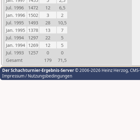
Jan. 1997
1455
5
2,5
Jul. 1996
1472
12
6,5
Jan. 1996
1502
3
2
Jul. 1995
1493
28
10,5
Jan. 1995
1378
13
7
Jul. 1994
1297
22
5
Jan. 1994
1269
12
5
Jul. 1993
1257
0
0
Gesamt
179
71,5
Der Schachturnier-Ergebnis-Server
© 2006-2026 Heinz Herzog
, CMS
Impressum / Nutzungsbedingungen