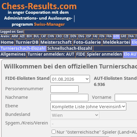
Logged on: Gast
Arabic
ARM
AZE
BIH
BUL
CAT
CHN
CRO
CZE
DEN
ENG
ESP
FAI
FIN
FRA
GER
GRE
INA
I
Home
TurnierDB
Meisterschaft
Foto-Galerie
Meldekartei
El
Turnierschach-Elozahl
Schnellschach-Elozahl
Allgemeines
Turnier anmelden: AUT
FIDE
Spieler anmelden
Elo AU
Willkommen bei den offiziellen Turnierscha
FIDE-Elolisten Stand
AUT-Elolisten Stand
6.936
Personennummer
Nachname
Vorname
Ebene
Bundesland
Spgem./Kreis/Verein
Nur "österreichische" Spieler (Land=A