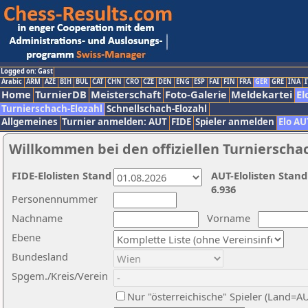
Logged on: Gast
Arabic
ARM
AZE
BIH
BUL
CAT
CHN
CRO
CZE
DEN
ENG
ESP
FAI
FIN
FRA
GER
GRE
INA
I
Home
TurnierDB
Meisterschaft
Foto-Galerie
Meldekartei
El
Turnierschach-Elozahl
Schnellschach-Elozahl
Allgemeines
Turnier anmelden: AUT
FIDE
Spieler anmelden
Elo AU
Willkommen bei den offiziellen Turnierscha
FIDE-Elolisten Stand
AUT-Elolisten Stand
6.936
Personennummer
Nachname
Vorname
Ebene
Bundesland
Spgem./Kreis/Verein
Nur "österreichische" Spieler (Land=A