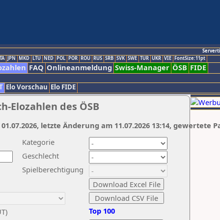
Servert
TA
JPN
MKD
LTU
NED
POL
POR
ROU
RUS
SRB
SVK
SWE
TUR
UKR
VIE
FontSize:11pt
ozahlen
FAQ
Onlineanmeldung
Swiss-Manager
ÖSB
FIDE
T
Elo Vorschau
Elo FIDE
ch-Elozahlen des ÖSB
 01.07.2026, letzte Änderung am 11.07.2026 13:14, gewertete P
Kategorie
Geschlecht
Spielberechtigung
Top 100
UT)