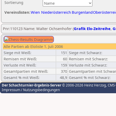
Sortierung
Vereinslisten:
Wien
Niederösterreich
Burgenland
Oberösterrei
Pnr:110123 Name: Walter Ochsenhofer (
Grafik Elo-Zeitreihe
,
G
Alle Partien ab Eloliste 1. Juli 2006
Siege mit Weiß:
151
Siege mit Schwarz:
Remisen mit Weiß:
60
Remisen mit Schwarz:
Verluste mit Weiß:
159
Verluste mit Schwarz:
Gesamtpartien mit Weiß:
370
Gesamtpartien mit Schwar
Gesamt % mit Weiß:
48,9
Gesamt % mit Schwarz:
Der Schachturnier-Ergebnis-Server
© 2006-2026 Heinz Herzog
, CMS
Impressum / Nutzungsbedingungen