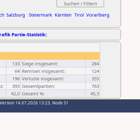
ch
Salzburg
Steiermark
Kärnten
Tirol
Vorarlberg
rafik Partie-Statistik
)
133
Siege insgesamt:
284
64
Remisen insgesamt:
124
196
Verluste insgesamt:
355
z:
393
Gesamtpartien:
763
42,0
Gesamt %:
45,3
-Version 14.07.2026 13:23, Node S1