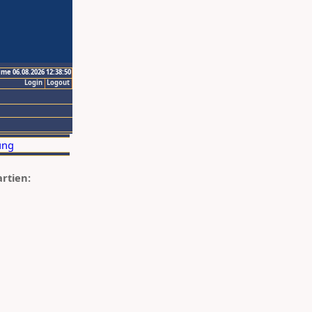
ime 06.08.2026 12:38:50
Login
Logout
artien: