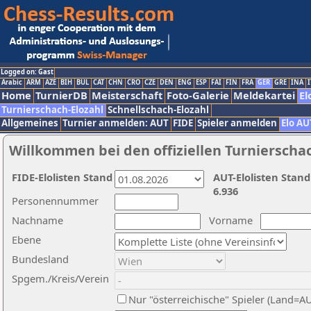
Logged on: Gast
Arabic
ARM
AZE
BIH
BUL
CAT
CHN
CRO
CZE
DEN
ENG
ESP
FAI
FIN
FRA
GER
GRE
INA
I
Home
TurnierDB
Meisterschaft
Foto-Galerie
Meldekartei
El
Turnierschach-Elozahl
Schnellschach-Elozahl
Allgemeines
Turnier anmelden: AUT
FIDE
Spieler anmelden
Elo AU
Willkommen bei den offiziellen Turnierscha
FIDE-Elolisten Stand
AUT-Elolisten Stand
6.936
Personennummer
Nachname
Vorname
Ebene
Bundesland
Spgem./Kreis/Verein
Nur "österreichische" Spieler (Land=A