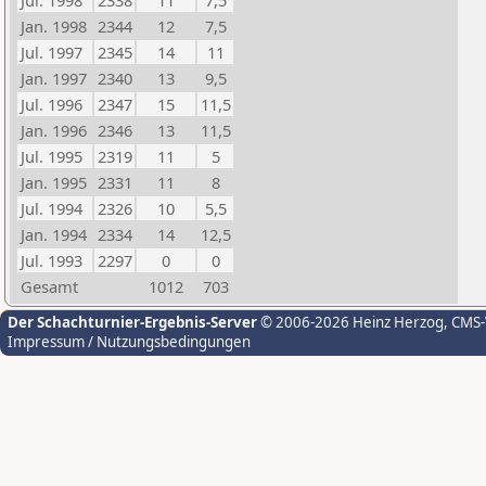
Jul. 1998
2338
11
7,5
Jan. 1998
2344
12
7,5
Jul. 1997
2345
14
11
Jan. 1997
2340
13
9,5
Jul. 1996
2347
15
11,5
Jan. 1996
2346
13
11,5
Jul. 1995
2319
11
5
Jan. 1995
2331
11
8
Jul. 1994
2326
10
5,5
Jan. 1994
2334
14
12,5
Jul. 1993
2297
0
0
Gesamt
1012
703
Der Schachturnier-Ergebnis-Server
© 2006-2026 Heinz Herzog
, CMS
Impressum / Nutzungsbedingungen