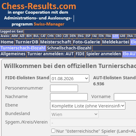
Logged on: Gast
Arabic
ARM
AZE
BIH
BUL
CAT
CHN
CRO
CZE
DEN
ENG
ESP
FAI
FIN
FRA
GER
GRE
INA
I
Home
TurnierDB
Meisterschaft
Foto-Galerie
Meldekartei
El
Turnierschach-Elozahl
Schnellschach-Elozahl
Allgemeines
Turnier anmelden: AUT
FIDE
Spieler anmelden
Elo AU
Willkommen bei den offiziellen Turnierscha
FIDE-Elolisten Stand
AUT-Elolisten Stand
6.936
Personennummer
Nachname
Vorname
Ebene
Bundesland
Spgem./Kreis/Verein
Nur "österreichische" Spieler (Land=A