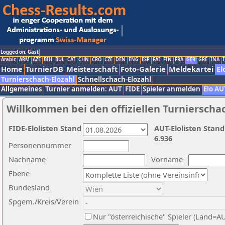
Logged on: Gast
Arabic
ARM
AZE
BIH
BUL
CAT
CHN
CRO
CZE
DEN
ENG
ESP
FAI
FIN
FRA
GER
GRE
INA
I
Home
TurnierDB
Meisterschaft
Foto-Galerie
Meldekartei
El
Turnierschach-Elozahl
Schnellschach-Elozahl
Allgemeines
Turnier anmelden: AUT
FIDE
Spieler anmelden
Elo AU
Willkommen bei den offiziellen Turnierscha
FIDE-Elolisten Stand
AUT-Elolisten Stand
6.936
Personennummer
Nachname
Vorname
Ebene
Bundesland
Spgem./Kreis/Verein
Nur "österreichische" Spieler (Land=A