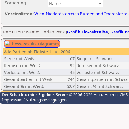
Sortierung
Vereinslisten:
Wien
Niederösterreich
Burgenland
Oberösterrei
Pnr:110507 Name: Florian Penz (
Grafik Elo-Zeitreihe
,
Grafik Pa
Alle Partien ab Eloliste 1. Juli 2006
Siege mit Weiß:
107
Siege mit Schwarz:
Remisen mit Weiß:
92
Remisen mit Schwarz:
Verluste mit Weiß:
45
Verluste mit Schwarz:
Gesamtpartien mit Weiß:
244
Gesamtpartien mit Schwar
Gesamt % mit Weiß:
62,7
Gesamt % mit Schwarz:
Der Schachturnier-Ergebnis-Server
© 2006-2026 Heinz Herzog
, CMS
Impressum / Nutzungsbedingungen