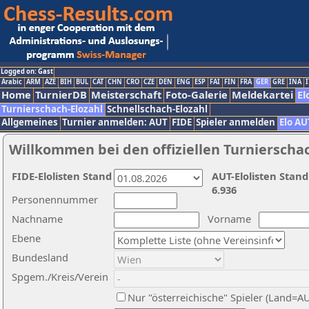
Logged on: Gast
Arabic
ARM
AZE
BIH
BUL
CAT
CHN
CRO
CZE
DEN
ENG
ESP
FAI
FIN
FRA
GER
GRE
INA
I
Home
TurnierDB
Meisterschaft
Foto-Galerie
Meldekartei
El
Turnierschach-Elozahl
Schnellschach-Elozahl
Allgemeines
Turnier anmelden: AUT
FIDE
Spieler anmelden
Elo AU
Willkommen bei den offiziellen Turnierscha
FIDE-Elolisten Stand
AUT-Elolisten Stand
6.936
Personennummer
Nachname
Vorname
Ebene
Bundesland
Spgem./Kreis/Verein
Nur "österreichische" Spieler (Land=A