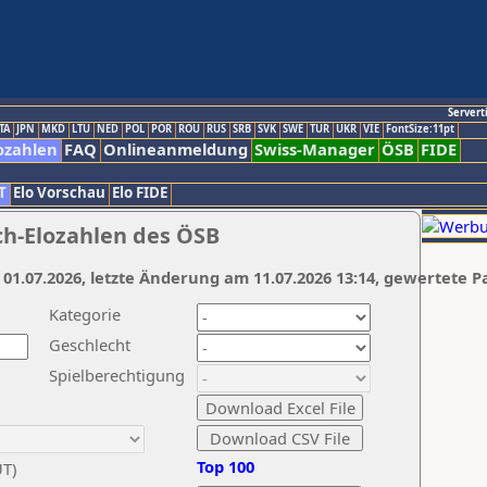
Servert
TA
JPN
MKD
LTU
NED
POL
POR
ROU
RUS
SRB
SVK
SWE
TUR
UKR
VIE
FontSize:11pt
ozahlen
FAQ
Onlineanmeldung
Swiss-Manager
ÖSB
FIDE
T
Elo Vorschau
Elo FIDE
ch-Elozahlen des ÖSB
 01.07.2026, letzte Änderung am 11.07.2026 13:14, gewertete P
Kategorie
Geschlecht
Spielberechtigung
Top 100
UT)