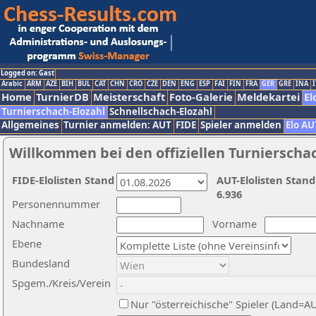
Logged on: Gast
Arabic
ARM
AZE
BIH
BUL
CAT
CHN
CRO
CZE
DEN
ENG
ESP
FAI
FIN
FRA
GER
GRE
INA
I
Home
TurnierDB
Meisterschaft
Foto-Galerie
Meldekartei
El
Turnierschach-Elozahl
Schnellschach-Elozahl
Allgemeines
Turnier anmelden: AUT
FIDE
Spieler anmelden
Elo AU
Willkommen bei den offiziellen Turnierscha
FIDE-Elolisten Stand
AUT-Elolisten Stand
6.936
Personennummer
Nachname
Vorname
Ebene
Bundesland
Spgem./Kreis/Verein
Nur "österreichische" Spieler (Land=A