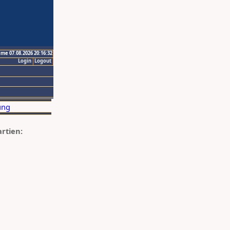
ime 07.08.2026 20:16:32
Login
Logout
artien: