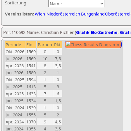
Sortierung
Vereinslisten:
Wien
Niederösterreich
Burgenland
Oberösterrei
Pnr:110692 Name: Christian Pichler (
Grafik Elo-Zeitreihe
,
Grafi
Periode
Elo
Partien
Pkt.
Okt. 2026
1569
0
0
Jul. 2026
1569
10
7,5
Apr. 2026
1541
8
3,5
Jan. 2026
1580
2
1
Okt. 2025
1594
1
0
Jul. 2025
1613
5
3
Apr. 2025
1633
7
6
Jan. 2025
1534
5
1,5
Okt. 2024
1539
1
0
Jul. 2024
1555
5
2
Apr. 2024
1370
9
4,5
Jan. 2024
1355
4
3,5