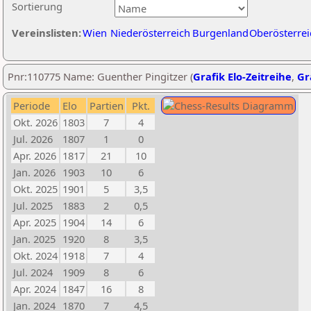
Sortierung
Vereinslisten:
Wien
Niederösterreich
Burgenland
Oberösterrei
Pnr:110775 Name: Guenther Pingitzer (
Grafik Elo-Zeitreihe
,
Gr
Periode
Elo
Partien
Pkt.
Okt. 2026
1803
7
4
Jul. 2026
1807
1
0
Apr. 2026
1817
21
10
Jan. 2026
1903
10
6
Okt. 2025
1901
5
3,5
Jul. 2025
1883
2
0,5
Apr. 2025
1904
14
6
Jan. 2025
1920
8
3,5
Okt. 2024
1918
7
4
Jul. 2024
1909
8
6
Apr. 2024
1847
16
8
Jan. 2024
1870
7
4,5