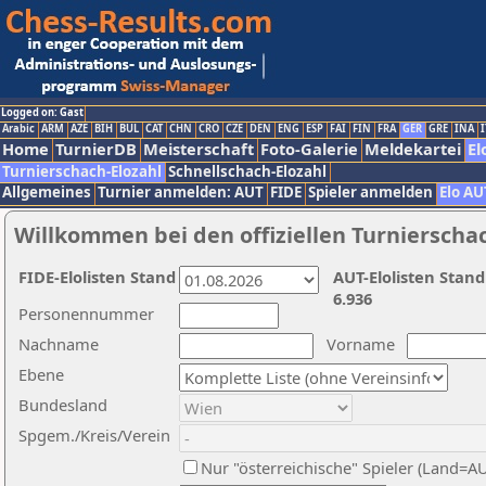
Logged on: Gast
Arabic
ARM
AZE
BIH
BUL
CAT
CHN
CRO
CZE
DEN
ENG
ESP
FAI
FIN
FRA
GER
GRE
INA
I
Home
TurnierDB
Meisterschaft
Foto-Galerie
Meldekartei
El
Turnierschach-Elozahl
Schnellschach-Elozahl
Allgemeines
Turnier anmelden: AUT
FIDE
Spieler anmelden
Elo AU
Willkommen bei den offiziellen Turnierscha
FIDE-Elolisten Stand
AUT-Elolisten Stand
6.936
Personennummer
Nachname
Vorname
Ebene
Bundesland
Spgem./Kreis/Verein
Nur "österreichische" Spieler (Land=A