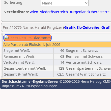
Sortierung
Vereinslisten:
Wien
Niederösterreich
Burgenland
Oberösterrei
Pnr:110776 Name: Harald Pingitzer (
Grafik Elo-Zeitreihe
,
Grafi
Alle Partien ab Eloliste 1. Juli 2006
Siege mit Weiß:
46
Siege mit Schwarz:
Remisen mit Weiß:
68
Remisen mit Schwarz:
Verluste mit Weiß:
14
Verluste mit Schwarz:
Gesamtpartien mit Weiß:
128
Gesamtpartien mit Schwar
Gesamt % mit Weiß:
62,5
Gesamt % mit Schwarz:
Der Schachturnier-Ergebnis-Server
© 2006-2026 Heinz Herzog
, CMS
Impressum / Nutzungsbedingungen