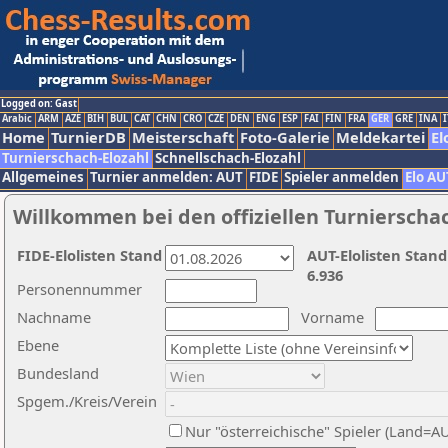
Logged on: Gast
Arabic
ARM
AZE
BIH
BUL
CAT
CHN
CRO
CZE
DEN
ENG
ESP
FAI
FIN
FRA
GER
GRE
INA
I
Home
TurnierDB
Meisterschaft
Foto-Galerie
Meldekartei
El
Turnierschach-Elozahl
Schnellschach-Elozahl
Allgemeines
Turnier anmelden: AUT
FIDE
Spieler anmelden
Elo AU
Willkommen bei den offiziellen Turnierscha
FIDE-Elolisten Stand
AUT-Elolisten Stand
6.936
Personennummer
Nachname
Vorname
Ebene
Bundesland
Spgem./Kreis/Verein
Nur "österreichische" Spieler (Land=A