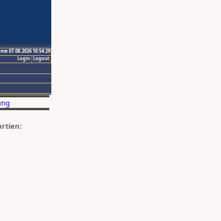
ime 07.08.2026 10:54:29
Login
Logout
artien: