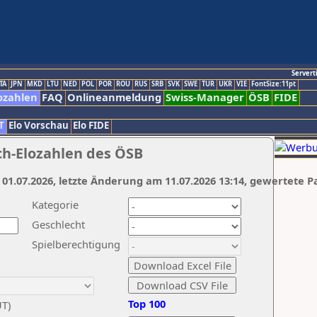
Servert
TA
JPN
MKD
LTU
NED
POL
POR
ROU
RUS
SRB
SVK
SWE
TUR
UKR
VIE
FontSize:11pt
ozahlen
FAQ
Onlineanmeldung
Swiss-Manager
ÖSB
FIDE
T
Elo Vorschau
Elo FIDE
ch-Elozahlen des ÖSB
 01.07.2026, letzte Änderung am 11.07.2026 13:14, gewertete P
Kategorie
Geschlecht
Spielberechtigung
Top 100
UT)