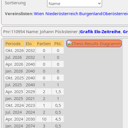
Sortierung
Vereinslisten:
Wien
Niederösterreich
Burgenland
Oberösterrei
Pnr:110954 Name: Johann Pöcksteiner (
Grafik Elo-Zeitreihe
,
Gr
Periode
Elo
Partien
Pkt.
Okt. 2026
2032
0
0
Jul. 2026
2032
1
0
Apr. 2026
2040
0
0
Jan. 2026
2040
0
0
Okt. 2025
2040
0
0
Jul. 2025
2040
1
1
Apr. 2025
2029
2
1,5
Jan. 2025
2021
2
1
Okt. 2024
2023
1
0,5
Jul. 2024
2024
2
0,5
Apr. 2024
2030
10
4,5
Jan. 2024
2074
3
0,5