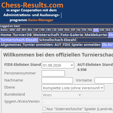
Logged on: Gast
Arabic
ARM
AZE
BIH
BUL
CAT
CHN
CRO
CZE
DEN
ENG
ESP
FAI
FIN
FRA
GER
GRE
INA
I
Home
TurnierDB
Meisterschaft
Foto-Galerie
Meldekartei
El
Turnierschach-Elozahl
Schnellschach-Elozahl
Allgemeines
Turnier anmelden: AUT
FIDE
Spieler anmelden
Elo AU
Willkommen bei den offiziellen Turnierscha
FIDE-Elolisten Stand
AUT-Elolisten Stand
6.936
Personennummer
Nachname
Vorname
Ebene
Bundesland
Spgem./Kreis/Verein
Nur "österreichische" Spieler (Land=A