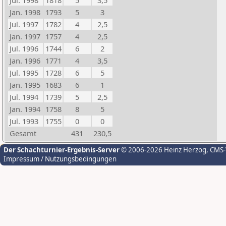
Jul. 1998
1818
5
3,5
Jan. 1998
1793
5
3
Jul. 1997
1782
4
2,5
Jan. 1997
1757
4
2,5
Jul. 1996
1744
6
2
Jan. 1996
1771
4
3,5
Jul. 1995
1728
6
5
Jan. 1995
1683
6
1
Jul. 1994
1739
5
2,5
Jan. 1994
1758
8
5
Jul. 1993
1755
0
0
Gesamt
431
230,5
Der Schachturnier-Ergebnis-Server
© 2006-2026 Heinz Herzog
, CMS
Impressum / Nutzungsbedingungen