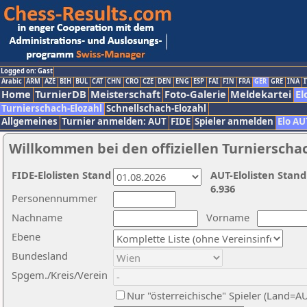
Logged on: Gast
Arabic
ARM
AZE
BIH
BUL
CAT
CHN
CRO
CZE
DEN
ENG
ESP
FAI
FIN
FRA
GER
GRE
INA
I
Home
TurnierDB
Meisterschaft
Foto-Galerie
Meldekartei
El
Turnierschach-Elozahl
Schnellschach-Elozahl
Allgemeines
Turnier anmelden: AUT
FIDE
Spieler anmelden
Elo AU
Willkommen bei den offiziellen Turnierscha
FIDE-Elolisten Stand
AUT-Elolisten Stand
6.936
Personennummer
Nachname
Vorname
Ebene
Bundesland
Spgem./Kreis/Verein
Nur "österreichische" Spieler (Land=A