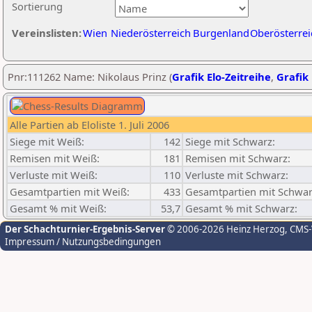
Sortierung
Vereinslisten:
Wien
Niederösterreich
Burgenland
Oberösterrei
Pnr:111262 Name: Nikolaus Prinz (
Grafik Elo-Zeitreihe
,
Grafik 
Alle Partien ab Eloliste 1. Juli 2006
Siege mit Weiß:
142
Siege mit Schwarz:
Remisen mit Weiß:
181
Remisen mit Schwarz:
Verluste mit Weiß:
110
Verluste mit Schwarz:
Gesamtpartien mit Weiß:
433
Gesamtpartien mit Schwar
Gesamt % mit Weiß:
53,7
Gesamt % mit Schwarz:
Der Schachturnier-Ergebnis-Server
© 2006-2026 Heinz Herzog
, CMS
Impressum / Nutzungsbedingungen