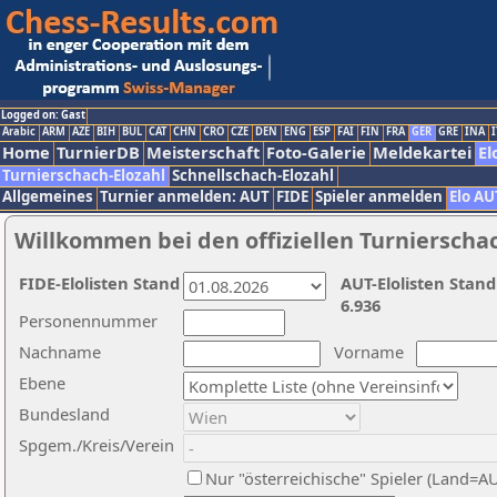
Logged on: Gast
Arabic
ARM
AZE
BIH
BUL
CAT
CHN
CRO
CZE
DEN
ENG
ESP
FAI
FIN
FRA
GER
GRE
INA
I
Home
TurnierDB
Meisterschaft
Foto-Galerie
Meldekartei
El
Turnierschach-Elozahl
Schnellschach-Elozahl
Allgemeines
Turnier anmelden: AUT
FIDE
Spieler anmelden
Elo AU
Willkommen bei den offiziellen Turnierscha
FIDE-Elolisten Stand
AUT-Elolisten Stand
6.936
Personennummer
Nachname
Vorname
Ebene
Bundesland
Spgem./Kreis/Verein
Nur "österreichische" Spieler (Land=A