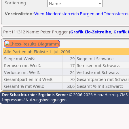
Sortierung
Vereinslisten:
Wien
Niederösterreich
Burgenland
Oberösterrei
Pnr:111312 Name: Peter Prugger (
Grafik Elo-Zeitreihe
,
Grafik 
Alle Partien ab Eloliste 1. Juli 2006
Siege mit Weiß:
29
Siege mit Schwarz:
Remisen mit Weiß:
17
Remisen mit Schwarz:
Verluste mit Weiß:
24
Verluste mit Schwarz:
Gesamtpartien mit Weiß:
70
Gesamtpartien mit Schwar
Gesamt % mit Weiß:
53,6
Gesamt % mit Schwarz:
Der Schachturnier-Ergebnis-Server
© 2006-2026 Heinz Herzog
, CMS
Impressum / Nutzungsbedingungen