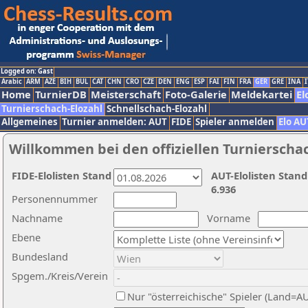
Logged on: Gast
Arabic
ARM
AZE
BIH
BUL
CAT
CHN
CRO
CZE
DEN
ENG
ESP
FAI
FIN
FRA
GER
GRE
INA
I
Home
TurnierDB
Meisterschaft
Foto-Galerie
Meldekartei
El
Turnierschach-Elozahl
Schnellschach-Elozahl
Allgemeines
Turnier anmelden: AUT
FIDE
Spieler anmelden
Elo AU
Willkommen bei den offiziellen Turnierscha
FIDE-Elolisten Stand
AUT-Elolisten Stand
6.936
Personennummer
Nachname
Vorname
Ebene
Bundesland
Spgem./Kreis/Verein
Nur "österreichische" Spieler (Land=A