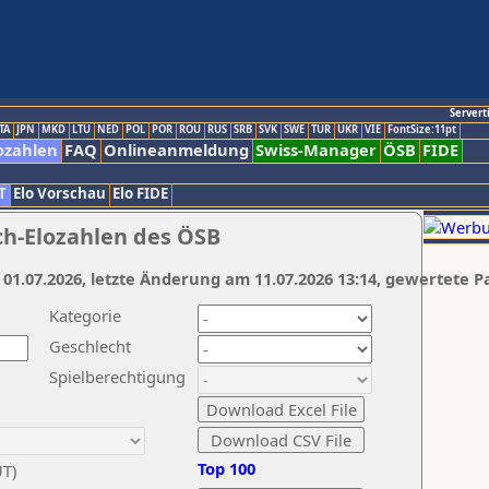
Servert
TA
JPN
MKD
LTU
NED
POL
POR
ROU
RUS
SRB
SVK
SWE
TUR
UKR
VIE
FontSize:11pt
ozahlen
FAQ
Onlineanmeldung
Swiss-Manager
ÖSB
FIDE
T
Elo Vorschau
Elo FIDE
ch-Elozahlen des ÖSB
 01.07.2026, letzte Änderung am 11.07.2026 13:14, gewertete P
Kategorie
Geschlecht
Spielberechtigung
Top 100
UT)