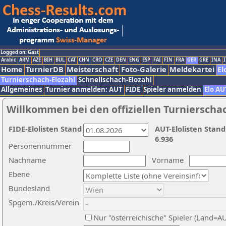
Logged on: Gast
Arabic
ARM
AZE
BIH
BUL
CAT
CHN
CRO
CZE
DEN
ENG
ESP
FAI
FIN
FRA
GER
GRE
INA
I
Home
TurnierDB
Meisterschaft
Foto-Galerie
Meldekartei
El
Turnierschach-Elozahl
Schnellschach-Elozahl
Allgemeines
Turnier anmelden: AUT
FIDE
Spieler anmelden
Elo AU
Willkommen bei den offiziellen Turnierscha
FIDE-Elolisten Stand
AUT-Elolisten Stand
6.936
Personennummer
Nachname
Vorname
Ebene
Bundesland
Spgem./Kreis/Verein
Nur "österreichische" Spieler (Land=A