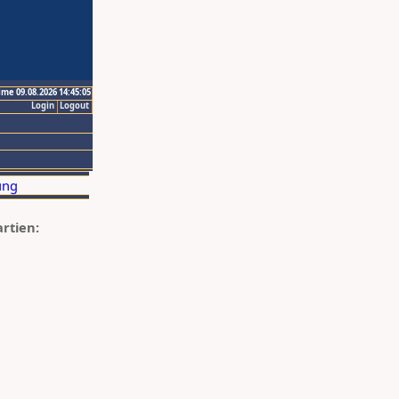
ime 09.08.2026 14:45:05
Login
Logout
artien: