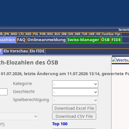
Servert
TA
JPN
MKD
LTU
NED
POL
POR
ROU
RUS
SRB
SVK
SWE
TUR
UKR
VIE
FontSize:11pt
ozahlen
FAQ
Onlineanmeldung
Swiss-Manager
ÖSB
FIDE
T
Elo Vorschau
Elo FIDE
ch-Elozahlen des ÖSB
 01.07.2026, letzte Änderung am 11.07.2026 13:14, gewertete P
Kategorie
Geschlecht
Spielberechtigung
Top 100
UT)