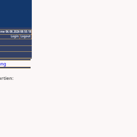
ime 06.08.2026 08:55:18
Login
Logout
artien: