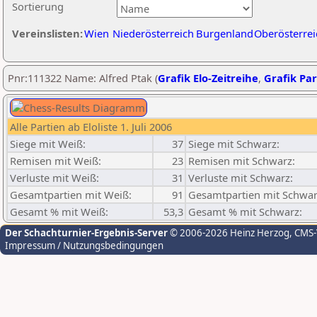
Sortierung
Vereinslisten:
Wien
Niederösterreich
Burgenland
Oberösterrei
Pnr:111322 Name: Alfred Ptak (
Grafik Elo-Zeitreihe
,
Grafik Par
Alle Partien ab Eloliste 1. Juli 2006
Siege mit Weiß:
37
Siege mit Schwarz:
Remisen mit Weiß:
23
Remisen mit Schwarz:
Verluste mit Weiß:
31
Verluste mit Schwarz:
Gesamtpartien mit Weiß:
91
Gesamtpartien mit Schwar
Gesamt % mit Weiß:
53,3
Gesamt % mit Schwarz:
Der Schachturnier-Ergebnis-Server
© 2006-2026 Heinz Herzog
, CMS
Impressum / Nutzungsbedingungen