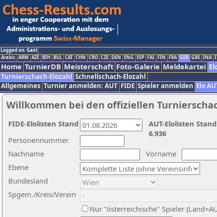
Logged on: Gast
Arabic
ARM
AZE
BIH
BUL
CAT
CHN
CRO
CZE
DEN
ENG
ESP
FAI
FIN
FRA
GER
GRE
INA
I
Home
TurnierDB
Meisterschaft
Foto-Galerie
Meldekartei
El
Turnierschach-Elozahl
Schnellschach-Elozahl
Allgemeines
Turnier anmelden: AUT
FIDE
Spieler anmelden
Elo AU
Willkommen bei den offiziellen Turnierscha
FIDE-Elolisten Stand
AUT-Elolisten Stand
6.936
Personennummer
Nachname
Vorname
Ebene
Bundesland
Spgem./Kreis/Verein
Nur "österreichische" Spieler (Land=A