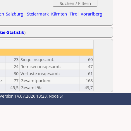
ch
Salzburg
Steiermark
Kärnten
Tirol
Vorarlberg
tie-Statistik
)
23
Siege insgesamt:
60
24
Remisen insgesamt:
47
30
Verluste insgesamt:
61
z:
77
Gesamtpartien:
168
45,5
Gesamt %:
49,7
-Version 14.07.2026 13:23, Node S1