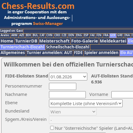
Logged on: Gast
Arabic
ARM
AZE
BIH
BUL
CAT
CHN
CRO
CZE
DEN
ENG
ESP
FAI
FIN
FRA
GER
GRE
INA
I
Home
TurnierDB
Meisterschaft
Foto-Galerie
Meldekartei
El
Turnierschach-Elozahl
Schnellschach-Elozahl
Allgemeines
Turnier anmelden: AUT
FIDE
Spieler anmelden
Elo AU
Willkommen bei den offiziellen Turnierscha
FIDE-Elolisten Stand
AUT-Elolisten Stand
6.936
Personennummer
Nachname
Vorname
Ebene
Bundesland
Spgem./Kreis/Verein
Nur "österreichische" Spieler (Land=A