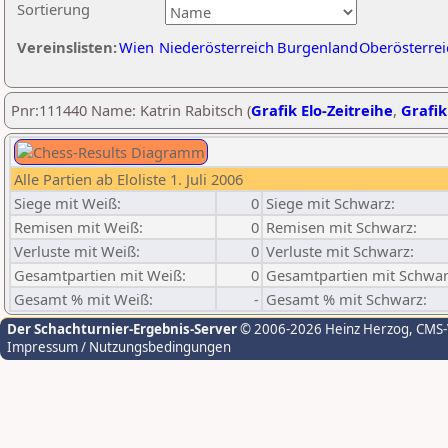
Sortierung
Vereinslisten:
Wien
Niederösterreich
Burgenland
Oberösterrei
Pnr:111440 Name: Katrin Rabitsch (
Grafik Elo-Zeitreihe
,
Grafik
Alle Partien ab Eloliste 1. Juli 2006
Siege mit Weiß:
0
Siege mit Schwarz:
Remisen mit Weiß:
0
Remisen mit Schwarz:
Verluste mit Weiß:
0
Verluste mit Schwarz:
Gesamtpartien mit Weiß:
0
Gesamtpartien mit Schwar
Gesamt % mit Weiß:
-
Gesamt % mit Schwarz:
Der Schachturnier-Ergebnis-Server
© 2006-2026 Heinz Herzog
, CMS
Impressum / Nutzungsbedingungen