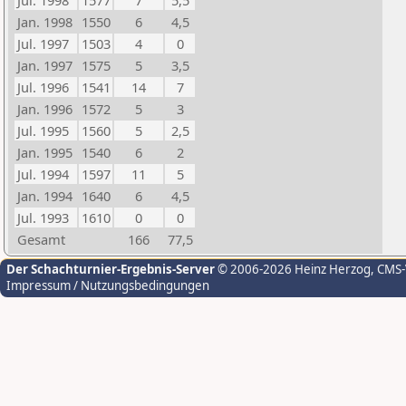
Jul. 1998
1577
7
5,5
Jan. 1998
1550
6
4,5
Jul. 1997
1503
4
0
Jan. 1997
1575
5
3,5
Jul. 1996
1541
14
7
Jan. 1996
1572
5
3
Jul. 1995
1560
5
2,5
Jan. 1995
1540
6
2
Jul. 1994
1597
11
5
Jan. 1994
1640
6
4,5
Jul. 1993
1610
0
0
Gesamt
166
77,5
Der Schachturnier-Ergebnis-Server
© 2006-2026 Heinz Herzog
, CMS
Impressum / Nutzungsbedingungen