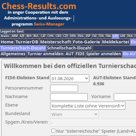
Logged on: Gast
Arabic
ARM
AZE
BIH
BUL
CAT
CHN
CRO
CZE
DEN
ENG
ESP
FAI
FIN
FRA
GER
GRE
INA
I
Home
TurnierDB
Meisterschaft
Foto-Galerie
Meldekartei
El
Turnierschach-Elozahl
Schnellschach-Elozahl
Allgemeines
Turnier anmelden: AUT
FIDE
Spieler anmelden
Elo AU
Willkommen bei den offiziellen Turnierscha
FIDE-Elolisten Stand
AUT-Elolisten Stand
6.936
Personennummer
Nachname
Vorname
Ebene
Bundesland
Spgem./Kreis/Verein
Nur "österreichische" Spieler (Land=A