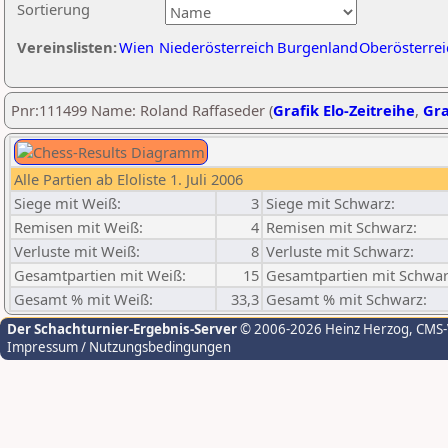
Sortierung
Vereinslisten:
Wien
Niederösterreich
Burgenland
Oberösterrei
Pnr:111499 Name: Roland Raffaseder (
Grafik Elo-Zeitreihe
,
Gra
Alle Partien ab Eloliste 1. Juli 2006
Siege mit Weiß:
3
Siege mit Schwarz:
Remisen mit Weiß:
4
Remisen mit Schwarz:
Verluste mit Weiß:
8
Verluste mit Schwarz:
Gesamtpartien mit Weiß:
15
Gesamtpartien mit Schwar
Gesamt % mit Weiß:
33,3
Gesamt % mit Schwarz:
Der Schachturnier-Ergebnis-Server
© 2006-2026 Heinz Herzog
, CMS
Impressum / Nutzungsbedingungen