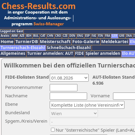
Logged on: Gast
Arabic
ARM
AZE
BIH
BUL
CAT
CHN
CRO
CZE
DEN
ENG
ESP
FAI
FIN
FRA
GER
GRE
INA
I
Home
TurnierDB
Meisterschaft
Foto-Galerie
Meldekartei
El
Turnierschach-Elozahl
Schnellschach-Elozahl
Allgemeines
Turnier anmelden: AUT
FIDE
Spieler anmelden
Elo AU
Willkommen bei den offiziellen Turnierscha
FIDE-Elolisten Stand
AUT-Elolisten Stand
6.936
Personennummer
Nachname
Vorname
Ebene
Bundesland
Spgem./Kreis/Verein
Nur "österreichische" Spieler (Land=A