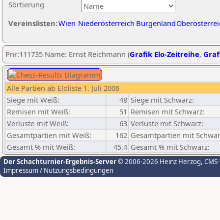
Sortierung
Vereinslisten:
Wien
Niederösterreich
Burgenland
Oberösterrei
Pnr:111735 Name: Ernst Reichmann (
Grafik Elo-Zeitreihe
,
Graf
Alle Partien ab Eloliste 1. Juli 2006
Siege mit Weiß:
48
Siege mit Schwarz:
Remisen mit Weiß:
51
Remisen mit Schwarz:
Verluste mit Weiß:
63
Verluste mit Schwarz:
Gesamtpartien mit Weiß:
162
Gesamtpartien mit Schwar
Gesamt % mit Weiß:
45,4
Gesamt % mit Schwarz:
Der Schachturnier-Ergebnis-Server
© 2006-2026 Heinz Herzog
, CMS
Impressum / Nutzungsbedingungen