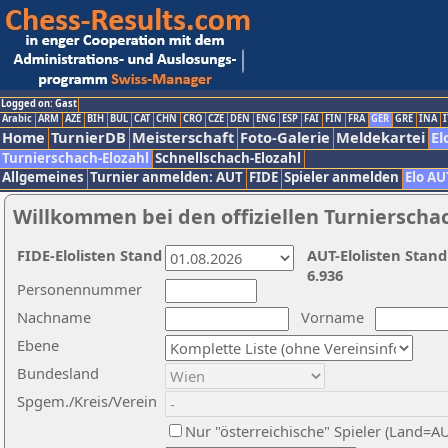
Logged on: Gast
Arabic
ARM
AZE
BIH
BUL
CAT
CHN
CRO
CZE
DEN
ENG
ESP
FAI
FIN
FRA
GER
GRE
INA
I
Home
TurnierDB
Meisterschaft
Foto-Galerie
Meldekartei
El
Turnierschach-Elozahl
Schnellschach-Elozahl
Allgemeines
Turnier anmelden: AUT
FIDE
Spieler anmelden
Elo AU
Willkommen bei den offiziellen Turnierscha
FIDE-Elolisten Stand
AUT-Elolisten Stand
6.936
Personennummer
Nachname
Vorname
Ebene
Bundesland
Spgem./Kreis/Verein
Nur "österreichische" Spieler (Land=A