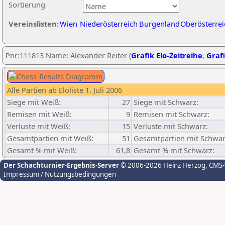
Sortierung
Vereinslisten:
Wien
Niederösterreich
Burgenland
Oberösterrei
Pnr:111813 Name: Alexander Reiter (
Grafik Elo-Zeitreihe
,
Grafi
Alle Partien ab Eloliste 1. Juli 2006
Siege mit Weiß:
27
Siege mit Schwarz:
Remisen mit Weiß:
9
Remisen mit Schwarz:
Verluste mit Weiß:
15
Verluste mit Schwarz:
Gesamtpartien mit Weiß:
51
Gesamtpartien mit Schwar
Gesamt % mit Weiß:
61,8
Gesamt % mit Schwarz:
Der Schachturnier-Ergebnis-Server
© 2006-2026 Heinz Herzog
, CMS
Impressum / Nutzungsbedingungen