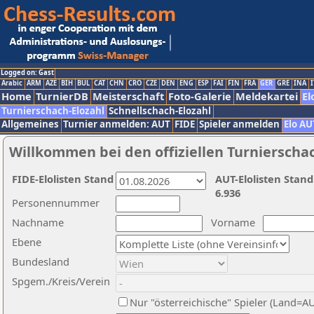
Logged on: Gast
Arabic
ARM
AZE
BIH
BUL
CAT
CHN
CRO
CZE
DEN
ENG
ESP
FAI
FIN
FRA
GER
GRE
INA
I
Home
TurnierDB
Meisterschaft
Foto-Galerie
Meldekartei
El
Turnierschach-Elozahl
Schnellschach-Elozahl
Allgemeines
Turnier anmelden: AUT
FIDE
Spieler anmelden
Elo AU
Willkommen bei den offiziellen Turnierscha
FIDE-Elolisten Stand
AUT-Elolisten Stand
6.936
Personennummer
Nachname
Vorname
Ebene
Bundesland
Spgem./Kreis/Verein
Nur "österreichische" Spieler (Land=A