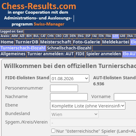
Logged on: Gast
Arabic
ARM
AZE
BIH
BUL
CAT
CHN
CRO
CZE
DEN
ENG
ESP
FAI
FIN
FRA
GER
GRE
INA
I
Home
TurnierDB
Meisterschaft
Foto-Galerie
Meldekartei
El
Turnierschach-Elozahl
Schnellschach-Elozahl
Allgemeines
Turnier anmelden: AUT
FIDE
Spieler anmelden
Elo AU
Willkommen bei den offiziellen Turnierscha
FIDE-Elolisten Stand
AUT-Elolisten Stand
6.936
Personennummer
Nachname
Vorname
Ebene
Bundesland
Spgem./Kreis/Verein
Nur "österreichische" Spieler (Land=A