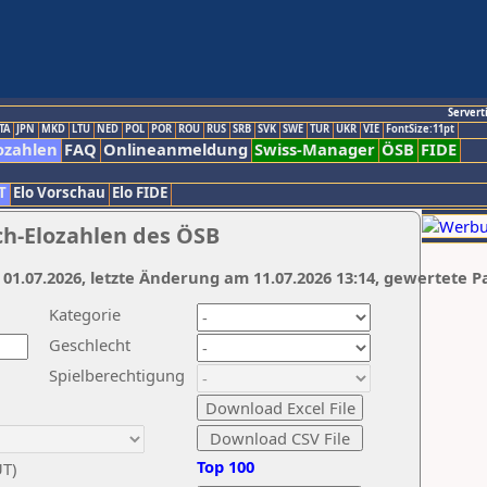
Servert
TA
JPN
MKD
LTU
NED
POL
POR
ROU
RUS
SRB
SVK
SWE
TUR
UKR
VIE
FontSize:11pt
ozahlen
FAQ
Onlineanmeldung
Swiss-Manager
ÖSB
FIDE
T
Elo Vorschau
Elo FIDE
ch-Elozahlen des ÖSB
 01.07.2026, letzte Änderung am 11.07.2026 13:14, gewertete P
Kategorie
Geschlecht
Spielberechtigung
Top 100
UT)