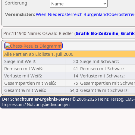
Sortierung
Vereinslisten:
Wien
Niederösterreich
Burgenland
Oberösterrei
Pnr:111940 Name: Oswald Riedler (
Grafik Elo-Zeitreihe
,
Grafik
Alle Partien ab Eloliste 1. Juli 2006
Siege mit Weiß:
20
Siege mit Schwarz:
Remisen mit Weiß:
41
Remisen mit Schwarz:
Verluste mit Weiß:
14
Verluste mit Schwarz:
Gesamtpartien mit Weiß:
75
Gesamtpartien mit Schwar
Gesamt % mit Weiß:
54,0
Gesamt % mit Schwarz:
Der Schachturnier-Ergebnis-Server
© 2006-2026 Heinz Herzog
, CMS
Impressum / Nutzungsbedingungen