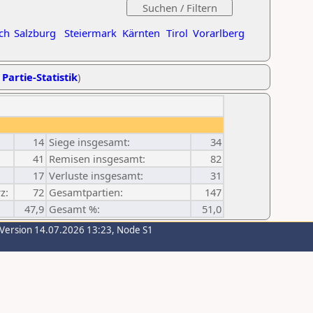
ch
Salzburg
Steiermark
Kärnten
Tirol
Vorarlberg
 Partie-Statistik
)
14
Siege insgesamt:
34
41
Remisen insgesamt:
82
17
Verluste insgesamt:
31
z:
72
Gesamtpartien:
147
47,9
Gesamt %:
51,0
-Version 14.07.2026 13:23, Node S1