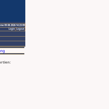
ime 09.08.2026 14:23:09
Login
Logout
artien: