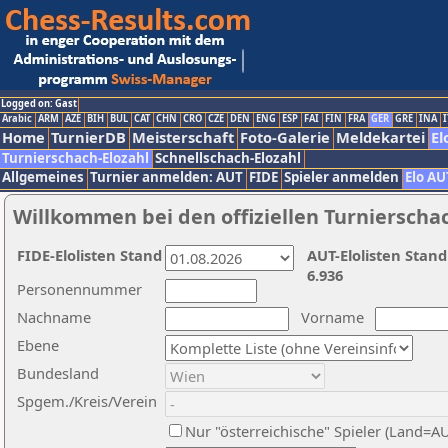
Logged on: Gast
Arabic
ARM
AZE
BIH
BUL
CAT
CHN
CRO
CZE
DEN
ENG
ESP
FAI
FIN
FRA
GER
GRE
INA
I
Home
TurnierDB
Meisterschaft
Foto-Galerie
Meldekartei
El
Turnierschach-Elozahl
Schnellschach-Elozahl
Allgemeines
Turnier anmelden: AUT
FIDE
Spieler anmelden
Elo AU
Willkommen bei den offiziellen Turnierscha
FIDE-Elolisten Stand
AUT-Elolisten Stand
6.936
Personennummer
Nachname
Vorname
Ebene
Bundesland
Spgem./Kreis/Verein
Nur "österreichische" Spieler (Land=A