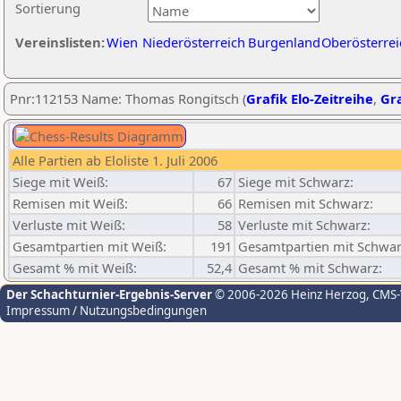
Sortierung
Vereinslisten:
Wien
Niederösterreich
Burgenland
Oberösterrei
Pnr:112153 Name: Thomas Rongitsch (
Grafik Elo-Zeitreihe
,
Gra
Alle Partien ab Eloliste 1. Juli 2006
Siege mit Weiß:
67
Siege mit Schwarz:
Remisen mit Weiß:
66
Remisen mit Schwarz:
Verluste mit Weiß:
58
Verluste mit Schwarz:
Gesamtpartien mit Weiß:
191
Gesamtpartien mit Schwar
Gesamt % mit Weiß:
52,4
Gesamt % mit Schwarz:
Der Schachturnier-Ergebnis-Server
© 2006-2026 Heinz Herzog
, CMS
Impressum / Nutzungsbedingungen