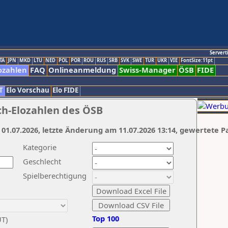
Servert
TA
JPN
MKD
LTU
NED
POL
POR
ROU
RUS
SRB
SVK
SWE
TUR
UKR
VIE
FontSize:11pt
ozahlen
FAQ
Onlineanmeldung
Swiss-Manager
ÖSB
FIDE
T
Elo Vorschau
Elo FIDE
ch-Elozahlen des ÖSB
 01.07.2026, letzte Änderung am 11.07.2026 13:14, gewertete P
Kategorie
Geschlecht
Spielberechtigung
Top 100
UT)