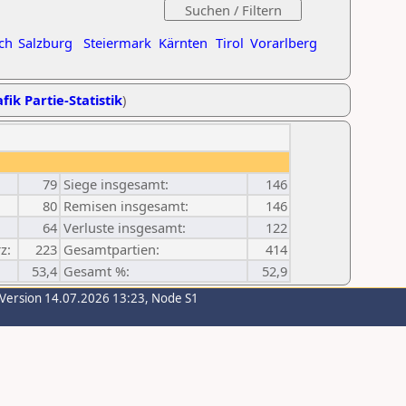
ch
Salzburg
Steiermark
Kärnten
Tirol
Vorarlberg
fik Partie-Statistik
)
79
Siege insgesamt:
146
80
Remisen insgesamt:
146
64
Verluste insgesamt:
122
z:
223
Gesamtpartien:
414
53,4
Gesamt %:
52,9
-Version 14.07.2026 13:23, Node S1