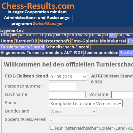
Logged on: Gast
Arabic
ARM
AZE
BIH
BUL
CAT
CHN
CRO
CZE
DEN
ENG
ESP
FAI
FIN
FRA
GER
GRE
INA
I
Home
TurnierDB
Meisterschaft
Foto-Galerie
Meldekartei
El
Turnierschach-Elozahl
Schnellschach-Elozahl
Allgemeines
Turnier anmelden: AUT
FIDE
Spieler anmelden
Elo AU
Willkommen bei den offiziellen Turnierscha
FIDE-Elolisten Stand
AUT-Elolisten Stand
6.936
Personennummer
Nachname
Vorname
Ebene
Bundesland
Spgem./Kreis/Verein
Nur "österreichische" Spieler (Land=A