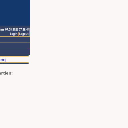
ime 07.08.2026 07:28:44
Login
Logout
artien: