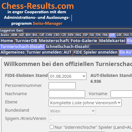
Logged on: Gast
Arabic
ARM
AZE
BIH
BUL
CAT
CHN
CRO
CZE
DEN
ENG
ESP
FAI
FIN
FRA
GER
GRE
INA
I
Home
TurnierDB
Meisterschaft
Foto-Galerie
Meldekartei
El
Turnierschach-Elozahl
Schnellschach-Elozahl
Allgemeines
Turnier anmelden: AUT
FIDE
Spieler anmelden
Elo AU
Willkommen bei den offiziellen Turnierscha
FIDE-Elolisten Stand
AUT-Elolisten Stand
6.936
Personennummer
Nachname
Vorname
Ebene
Bundesland
Spgem./Kreis/Verein
Nur "österreichische" Spieler (Land=A