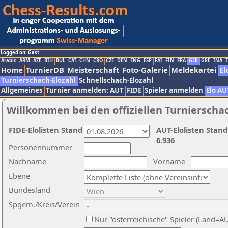
Logged on: Gast
Arabic
ARM
AZE
BIH
BUL
CAT
CHN
CRO
CZE
DEN
ENG
ESP
FAI
FIN
FRA
GER
GRE
INA
I
Home
TurnierDB
Meisterschaft
Foto-Galerie
Meldekartei
El
Turnierschach-Elozahl
Schnellschach-Elozahl
Allgemeines
Turnier anmelden: AUT
FIDE
Spieler anmelden
Elo AU
Willkommen bei den offiziellen Turnierscha
FIDE-Elolisten Stand
AUT-Elolisten Stand
6.936
Personennummer
Nachname
Vorname
Ebene
Bundesland
Spgem./Kreis/Verein
Nur "österreichische" Spieler (Land=A