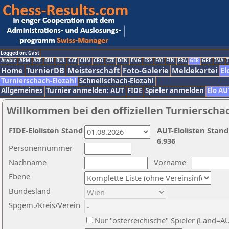
Logged on: Gast
Arabic
ARM
AZE
BIH
BUL
CAT
CHN
CRO
CZE
DEN
ENG
ESP
FAI
FIN
FRA
GER
GRE
INA
I
Home
TurnierDB
Meisterschaft
Foto-Galerie
Meldekartei
El
Turnierschach-Elozahl
Schnellschach-Elozahl
Allgemeines
Turnier anmelden: AUT
FIDE
Spieler anmelden
Elo AU
Willkommen bei den offiziellen Turnierscha
FIDE-Elolisten Stand
AUT-Elolisten Stand
6.936
Personennummer
Nachname
Vorname
Ebene
Bundesland
Spgem./Kreis/Verein
Nur "österreichische" Spieler (Land=A