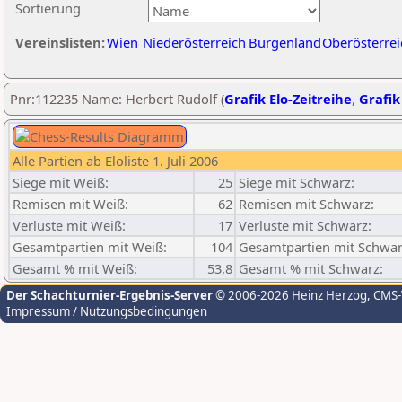
Sortierung
Vereinslisten:
Wien
Niederösterreich
Burgenland
Oberösterrei
Pnr:112235 Name: Herbert Rudolf (
Grafik Elo-Zeitreihe
,
Grafik
Alle Partien ab Eloliste 1. Juli 2006
Siege mit Weiß:
25
Siege mit Schwarz:
Remisen mit Weiß:
62
Remisen mit Schwarz:
Verluste mit Weiß:
17
Verluste mit Schwarz:
Gesamtpartien mit Weiß:
104
Gesamtpartien mit Schwar
Gesamt % mit Weiß:
53,8
Gesamt % mit Schwarz:
Der Schachturnier-Ergebnis-Server
© 2006-2026 Heinz Herzog
, CMS
Impressum / Nutzungsbedingungen