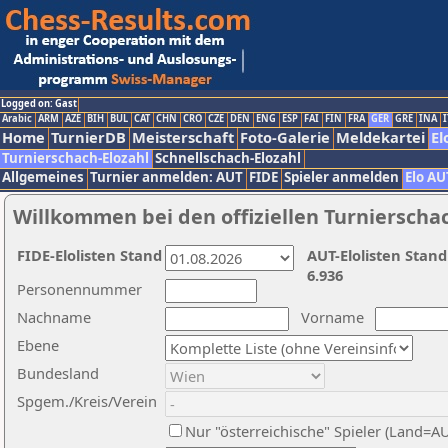
Logged on: Gast
Arabic
ARM
AZE
BIH
BUL
CAT
CHN
CRO
CZE
DEN
ENG
ESP
FAI
FIN
FRA
GER
GRE
INA
I
Home
TurnierDB
Meisterschaft
Foto-Galerie
Meldekartei
El
Turnierschach-Elozahl
Schnellschach-Elozahl
Allgemeines
Turnier anmelden: AUT
FIDE
Spieler anmelden
Elo AU
Willkommen bei den offiziellen Turnierscha
FIDE-Elolisten Stand
AUT-Elolisten Stand
6.936
Personennummer
Nachname
Vorname
Ebene
Bundesland
Spgem./Kreis/Verein
Nur "österreichische" Spieler (Land=A