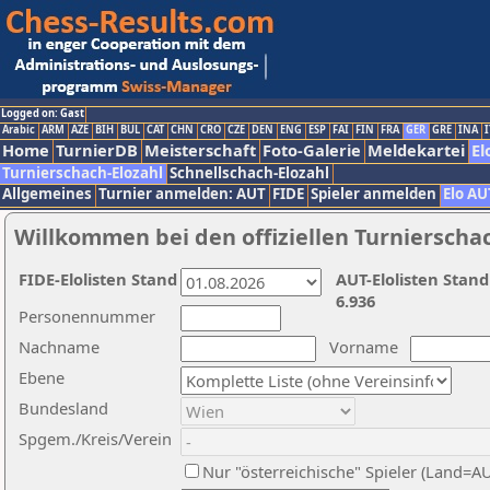
Logged on: Gast
Arabic
ARM
AZE
BIH
BUL
CAT
CHN
CRO
CZE
DEN
ENG
ESP
FAI
FIN
FRA
GER
GRE
INA
I
Home
TurnierDB
Meisterschaft
Foto-Galerie
Meldekartei
El
Turnierschach-Elozahl
Schnellschach-Elozahl
Allgemeines
Turnier anmelden: AUT
FIDE
Spieler anmelden
Elo AU
Willkommen bei den offiziellen Turnierscha
FIDE-Elolisten Stand
AUT-Elolisten Stand
6.936
Personennummer
Nachname
Vorname
Ebene
Bundesland
Spgem./Kreis/Verein
Nur "österreichische" Spieler (Land=A