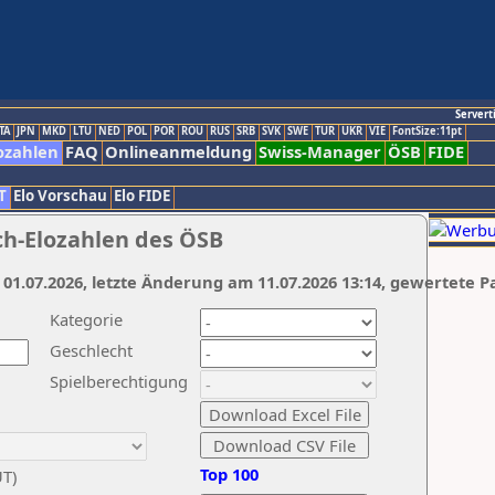
Servert
TA
JPN
MKD
LTU
NED
POL
POR
ROU
RUS
SRB
SVK
SWE
TUR
UKR
VIE
FontSize:11pt
ozahlen
FAQ
Onlineanmeldung
Swiss-Manager
ÖSB
FIDE
T
Elo Vorschau
Elo FIDE
ch-Elozahlen des ÖSB
 01.07.2026, letzte Änderung am 11.07.2026 13:14, gewertete P
Kategorie
Geschlecht
Spielberechtigung
Top 100
UT)