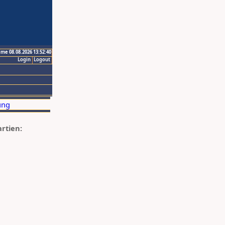
ime 08.08.2026 13:52:40
Login
Logout
artien: