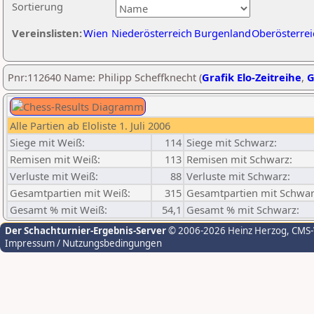
Sortierung
Vereinslisten:
Wien
Niederösterreich
Burgenland
Oberösterrei
Pnr:112640 Name: Philipp Scheffknecht (
Grafik Elo-Zeitreihe
,
G
Alle Partien ab Eloliste 1. Juli 2006
Siege mit Weiß:
114
Siege mit Schwarz:
Remisen mit Weiß:
113
Remisen mit Schwarz:
Verluste mit Weiß:
88
Verluste mit Schwarz:
Gesamtpartien mit Weiß:
315
Gesamtpartien mit Schwar
Gesamt % mit Weiß:
54,1
Gesamt % mit Schwarz:
Der Schachturnier-Ergebnis-Server
© 2006-2026 Heinz Herzog
, CMS
Impressum / Nutzungsbedingungen