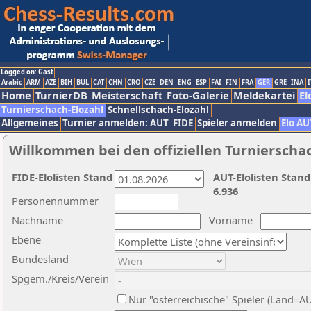
Logged on: Gast
Arabic
ARM
AZE
BIH
BUL
CAT
CHN
CRO
CZE
DEN
ENG
ESP
FAI
FIN
FRA
GER
GRE
INA
I
Home
TurnierDB
Meisterschaft
Foto-Galerie
Meldekartei
El
Turnierschach-Elozahl
Schnellschach-Elozahl
Allgemeines
Turnier anmelden: AUT
FIDE
Spieler anmelden
Elo AU
Willkommen bei den offiziellen Turnierscha
FIDE-Elolisten Stand
AUT-Elolisten Stand
6.936
Personennummer
Nachname
Vorname
Ebene
Bundesland
Spgem./Kreis/Verein
Nur "österreichische" Spieler (Land=A