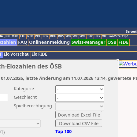
Servert
TA
JPN
MKD
LTU
NED
POL
POR
ROU
RUS
SRB
SVK
SWE
TUR
UKR
VIE
FontSize:11pt
ozahlen
FAQ
Onlineanmeldung
Swiss-Manager
ÖSB
FIDE
T
Elo Vorschau
Elo FIDE
ch-Elozahlen des ÖSB
 01.07.2026, letzte Änderung am 11.07.2026 13:14, gewertete P
Kategorie
Geschlecht
Spielberechtigung
Top 100
UT)