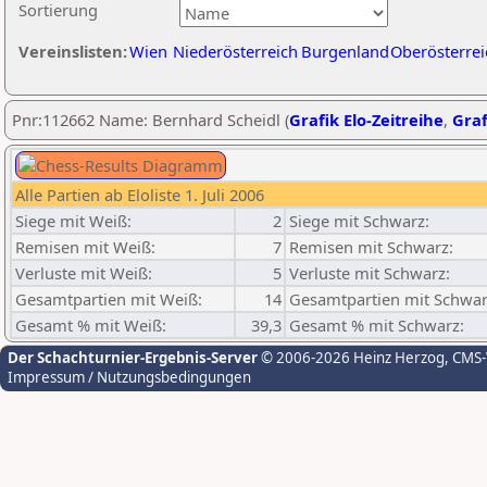
Sortierung
Vereinslisten:
Wien
Niederösterreich
Burgenland
Oberösterrei
Pnr:112662 Name: Bernhard Scheidl (
Grafik Elo-Zeitreihe
,
Graf
Alle Partien ab Eloliste 1. Juli 2006
Siege mit Weiß:
2
Siege mit Schwarz:
Remisen mit Weiß:
7
Remisen mit Schwarz:
Verluste mit Weiß:
5
Verluste mit Schwarz:
Gesamtpartien mit Weiß:
14
Gesamtpartien mit Schwar
Gesamt % mit Weiß:
39,3
Gesamt % mit Schwarz:
Der Schachturnier-Ergebnis-Server
© 2006-2026 Heinz Herzog
, CMS
Impressum / Nutzungsbedingungen