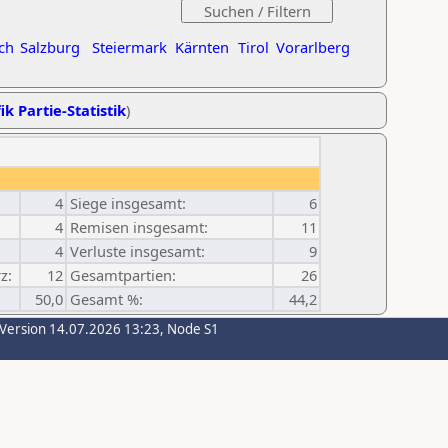
ch
Salzburg
Steiermark
Kärnten
Tirol
Vorarlberg
ik Partie-Statistik
)
4
Siege insgesamt:
6
4
Remisen insgesamt:
11
4
Verluste insgesamt:
9
z:
12
Gesamtpartien:
26
50,0
Gesamt %:
44,2
-Version 14.07.2026 13:23, Node S1