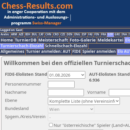
Logged on: Gast
Arabic
ARM
AZE
BIH
BUL
CAT
CHN
CRO
CZE
DEN
ENG
ESP
FAI
FIN
FRA
GER
GRE
INA
I
Home
TurnierDB
Meisterschaft
Foto-Galerie
Meldekartei
El
Turnierschach-Elozahl
Schnellschach-Elozahl
Allgemeines
Turnier anmelden: AUT
FIDE
Spieler anmelden
Elo AU
Willkommen bei den offiziellen Turnierscha
FIDE-Elolisten Stand
AUT-Elolisten Stand
6.936
Personennummer
Nachname
Vorname
Ebene
Bundesland
Spgem./Kreis/Verein
Nur "österreichische" Spieler (Land=A