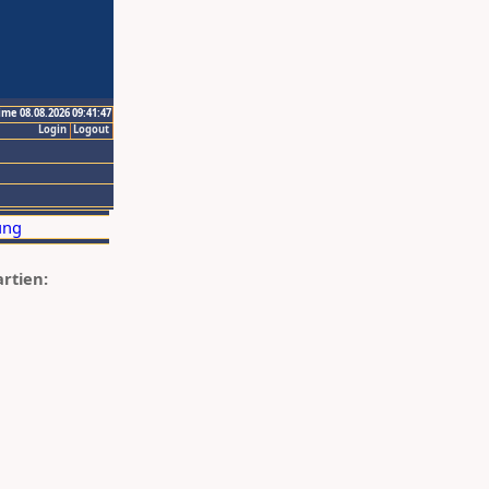
ime 08.08.2026 09:41:47
Login
Logout
artien: