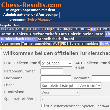
Logged on: Gast
Arabic
ARM
AZE
BIH
BUL
CAT
CHN
CRO
CZE
DEN
ENG
ESP
FAI
FIN
FRA
GER
GRE
INA
I
Home
TurnierDB
Meisterschaft
Foto-Galerie
Meldekartei
El
Turnierschach-Elozahl
Schnellschach-Elozahl
Allgemeines
Turnier anmelden: AUT
FIDE
Spieler anmelden
Elo AU
Willkommen bei den offiziellen Turnierscha
FIDE-Elolisten Stand
AUT-Elolisten Stand
6.936
Personennummer
Nachname
Vorname
Ebene
Bundesland
Spgem./Kreis/Verein
Nur "österreichische" Spieler (Land=A