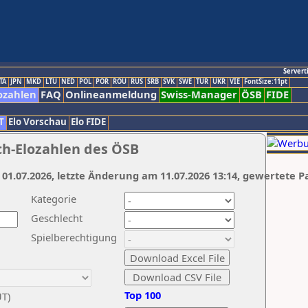
Servert
TA
JPN
MKD
LTU
NED
POL
POR
ROU
RUS
SRB
SVK
SWE
TUR
UKR
VIE
FontSize:11pt
ozahlen
FAQ
Onlineanmeldung
Swiss-Manager
ÖSB
FIDE
T
Elo Vorschau
Elo FIDE
ch-Elozahlen des ÖSB
 01.07.2026, letzte Änderung am 11.07.2026 13:14, gewertete P
Kategorie
Geschlecht
Spielberechtigung
Top 100
UT)