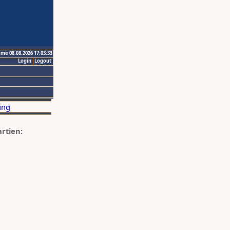
ime 08.08.2026 17:03:33
Login
Logout
artien: