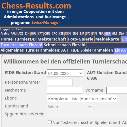
Logged on: Gast
Arabic
ARM
AZE
BIH
BUL
CAT
CHN
CRO
CZE
DEN
ENG
ESP
FAI
FIN
FRA
GER
GRE
INA
I
Home
TurnierDB
Meisterschaft
Foto-Galerie
Meldekartei
El
Turnierschach-Elozahl
Schnellschach-Elozahl
Allgemeines
Turnier anmelden: AUT
FIDE
Spieler anmelden
Elo AU
Willkommen bei den offiziellen Turnierscha
FIDE-Elolisten Stand
AUT-Elolisten Stand
6.936
Personennummer
Nachname
Vorname
Ebene
Bundesland
Spgem./Kreis/Verein
Nur "österreichische" Spieler (Land=A