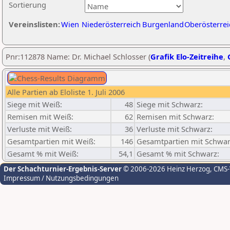
Sortierung
Vereinslisten:
Wien
Niederösterreich
Burgenland
Oberösterrei
Pnr:112878 Name: Dr. Michael Schlosser (
Grafik Elo-Zeitreihe
,
Alle Partien ab Eloliste 1. Juli 2006
Siege mit Weiß:
48
Siege mit Schwarz:
Remisen mit Weiß:
62
Remisen mit Schwarz:
Verluste mit Weiß:
36
Verluste mit Schwarz:
Gesamtpartien mit Weiß:
146
Gesamtpartien mit Schwar
Gesamt % mit Weiß:
54,1
Gesamt % mit Schwarz:
Der Schachturnier-Ergebnis-Server
© 2006-2026 Heinz Herzog
, CMS
Impressum / Nutzungsbedingungen