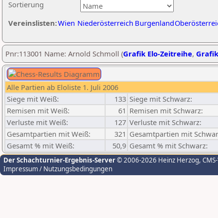
Sortierung
Vereinslisten:
Wien
Niederösterreich
Burgenland
Oberösterrei
Pnr:113001 Name: Arnold Schmoll (
Grafik Elo-Zeitreihe
,
Grafik
Alle Partien ab Eloliste 1. Juli 2006
Siege mit Weiß:
133
Siege mit Schwarz:
Remisen mit Weiß:
61
Remisen mit Schwarz:
Verluste mit Weiß:
127
Verluste mit Schwarz:
Gesamtpartien mit Weiß:
321
Gesamtpartien mit Schwar
Gesamt % mit Weiß:
50,9
Gesamt % mit Schwarz:
Der Schachturnier-Ergebnis-Server
© 2006-2026 Heinz Herzog
, CMS
Impressum / Nutzungsbedingungen