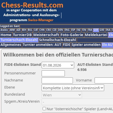
Logged on: Gast
Arabic
ARM
AZE
BIH
BUL
CAT
CHN
CRO
CZE
DEN
ENG
ESP
FAI
FIN
FRA
GER
GRE
INA
I
Home
TurnierDB
Meisterschaft
Foto-Galerie
Meldekartei
El
Turnierschach-Elozahl
Schnellschach-Elozahl
Allgemeines
Turnier anmelden: AUT
FIDE
Spieler anmelden
Elo AU
Willkommen bei den offiziellen Turnierscha
FIDE-Elolisten Stand
AUT-Elolisten Stand
6.936
Personennummer
Nachname
Vorname
Ebene
Bundesland
Spgem./Kreis/Verein
Nur "österreichische" Spieler (Land=A